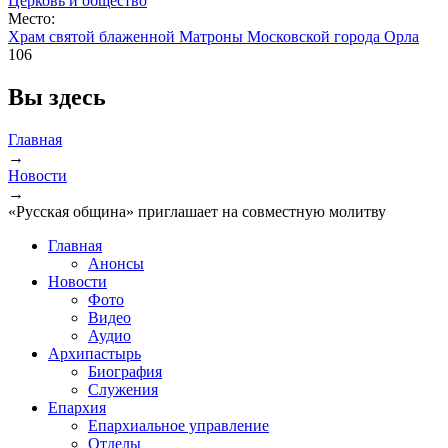
Церковь и общество
Место:
Храм святой блаженной Матроны Московской города Орла
106
Вы здесь
Главная
→
Новости
→
«Русская община» приглашает на совместную молитву
Главная
Анонсы
Новости
Фото
Видео
Аудио
Архипастырь
Биография
Служения
Епархия
Епархиальное управление
Отделы