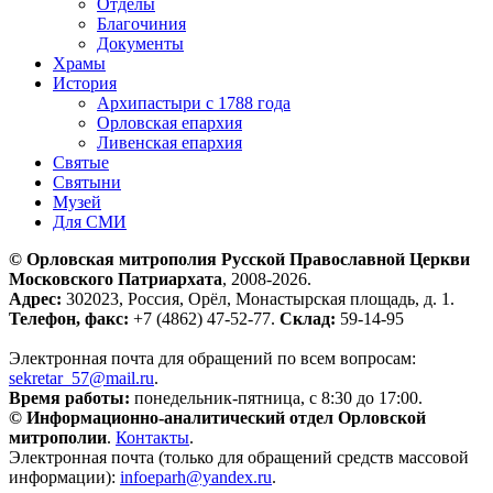
Отделы
Благочиния
Документы
Храмы
История
Архипастыри с 1788 года
Орловская епархия
Ливенская епархия
Святые
Святыни
Музей
Для СМИ
© Орловская митрополия Русской Православной Церкви
Московского Патриархата
, 2008-2026.
Адрес:
302023, Россия, Орёл, Монастырская площадь, д. 1.
Телефон, факс:
+7 (4862) 47-52-77.
Склад:
59-14-95
Электронная почта для обращений по всем вопросам:
sekretar_57@mail.ru
.
Время работы:
понедельник-пятница, с 8:30 до 17:00.
© Информационно-аналитический отдел Орловской
митрополии
.
Контакты
.
Электронная почта (только для обращений средств массовой
информации):
infoeparh@yandex.ru
.