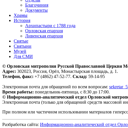
Благочиния
Документы
Храмы
История
Архипастыри с 1788 года
Орловская епархия
Ливенская епархия
Святые
Святыни
Музей
Для СМИ
© Орловская митрополия Русской Православной Церкви М
Адрес:
302023, Россия, Орёл, Монастырская площадь, д. 1.
Телефон, факс:
+7 (4862) 47-52-77.
Склад:
59-14-95
Электронная почта для обращений по всем вопросам:
sekretar_
Время работы:
понедельник-пятница, с 8:30 до 17:00.
© Информационно-аналитический отдел Орловской митроп
Электронная почта (только для обращений средств массовой и
При полном или частичном использовании материалов гиперс
Разбработка сайта:
Информационно-аналитический отдел Орло