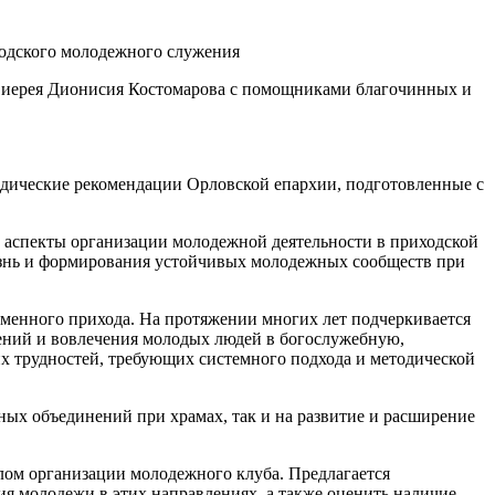
и иерея Дионисия Костомарова с помощниками благочинных и
одические рекомендации Орловской епархии, подготовленные с
е аспекты организации молодежной деятельности в приходской
изнь и формирования устойчивых молодежных сообществ при
еменного прихода. На протяжении многих лет подчеркивается
ений и вовлечения молодых людей в богослужебную,
их трудностей, требующих системного подхода и методической
ных объединений при храмах, так и на развитие и расширение
лом организации молодежного клуба. Предлагается
я молодежи в этих направлениях, а также оценить наличие