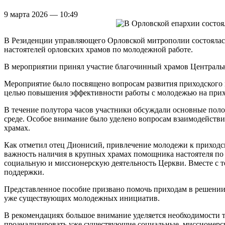
9 марта 2026 — 10:49
В Резиденции управляющего Орловской митрополии состоялас
настоятелей орловских храмов по молодежной работе.
В мероприятии принял участие благочинный храмов Централь
Мероприятие было посвящено вопросам развития приходского 
целью повышения эффективности работы с молодежью на прих
В течение полутора часов участники обсуждали основные пол
среде. Особое внимание было уделено вопросам взаимодейств
храмах.
Как отметил отец Дионисий, привлечение молодежи к приходск
важность наличия в крупных храмах помощника настоятеля по
социальную и миссионерскую деятельность Церкви. Вместе с т
поддержки.
Представленное пособие призвано помочь приходам в решении 
уже существующих молодежных инициатив.
В рекомендациях большое внимание уделяется необходимости т
проанализировать уже существующие социальные, миссионерски