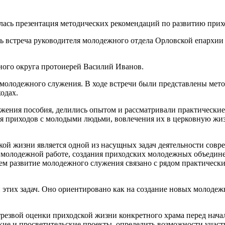
ь встреча руководителя молодежного отдела Орловской епархи
ного округа протоиерей Василий Иванов.
молодежного служения. В ходе встречи были представлены мет
одах.
ожения пособия, делились опытом и рассматривали практически
ия приходов с молодыми людьми, вовлечения их в церковную ж
ой жизни является одной из насущных задач деятельности совр
 молодежной работе, создания приходских молодежных объедин
ем развитие молодежного служения связано с рядом практическ
этих задач. Оно ориентировано как на создание новых молодеж
резвой оценки приходской жизни конкретного храма перед нача
е и просветительские проекты, определить возможности участи