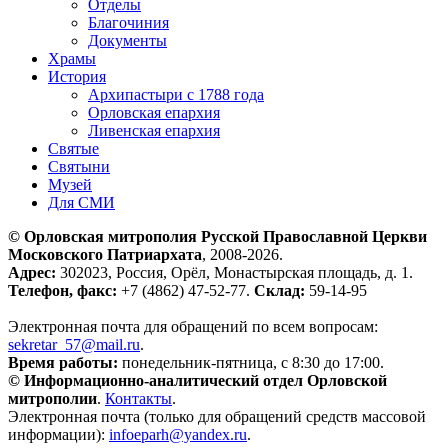
Отделы
Благочиния
Документы
Храмы
История
Архипастыри с 1788 года
Орловская епархия
Ливенская епархия
Святые
Святыни
Музей
Для СМИ
© Орловская митрополия Русской Православной Церкви
Московского Патриархата
, 2008-2026.
Адрес:
302023, Россия, Орёл, Монастырская площадь, д. 1.
Телефон, факс:
+7 (4862) 47-52-77.
Склад:
59-14-95
Электронная почта для обращений по всем вопросам:
sekretar_57@mail.ru
.
Время работы:
понедельник-пятница, с 8:30 до 17:00.
© Информационно-аналитический отдел Орловской
митрополии
.
Контакты
.
Электронная почта (только для обращений средств массовой
информации):
infoeparh@yandex.ru
.