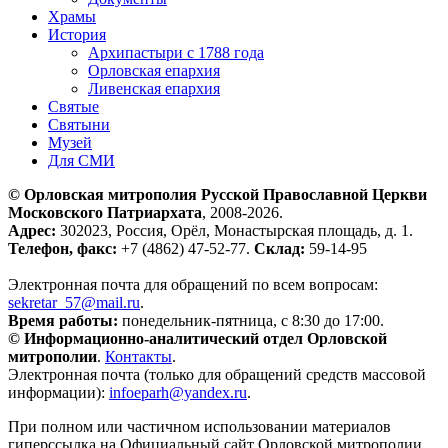
Храмы
История
Архипастыри с 1788 года
Орловская епархия
Ливенская епархия
Святые
Святыни
Музей
Для СМИ
© Орловская митрополия Русской Православной Церкви
Московского Патриархата
, 2008-2026.
Адрес:
302023, Россия, Орёл, Монастырская площадь, д. 1.
Телефон, факс:
+7 (4862) 47-52-77.
Склад:
59-14-95
Электронная почта для обращений по всем вопросам:
sekretar_57@mail.ru
.
Время работы:
понедельник-пятница, с 8:30 до 17:00.
© Информационно-аналитический отдел Орловской
митрополии
.
Контакты
.
Электронная почта (только для обращений средств массовой
информации):
infoeparh@yandex.ru
.
При полном или частичном использовании материалов
гиперссылка на Официальный сайт Орловской митрополии