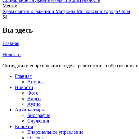
Социальное служение и благотворительность
Место:
Храм святой блаженной Матроны Московской города Орла
54
Вы здесь
Главная
→
Новости
→
Сотрудники епархиального отдела религиозного образования и
Главная
Анонсы
Новости
Фото
Видео
Аудио
Архипастырь
Биография
Служения
Епархия
Епархиальное управление
Отделы