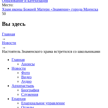
Образование и катехизация
Место:
Храм иконы Божией Матери «Знамение» города Мценска
50
Вы здесь
Главная
→
Новости
→
Настоятель Знаменского храма встретился со школьниками
Главная
Анонсы
Новости
Фото
Видео
Аудио
Архипастырь
Биография
Служения
Епархия
Епархиальное управление
Отделы