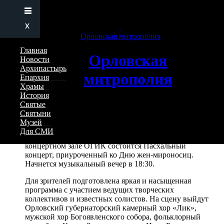
Перейти к основному содержанию страницы
28 апреля в Орле состоится
Пасхальный концерт ко Дню жен-
Орловская митрополия
мироносиц
Главная
Орловская
Новости
Архипастырь
митрополия
18 апреля 2026 — 19:47
Епархия
Храмы
История
Святые
Святыни
По благословению митрополита Орловского и
Музей
Болховского Тихона, при поддержке Центрального
Для СМИ
благочиния Орловской епархии, 28 апреля в
концертном зале ОГИК состоится Пасхальный
концерт, приуроченный ко Дню жен-мироносиц.
Начнется музыкальный вечер в 18:30.
Для зрителей подготовлена яркая и насыщенная
программа с участием ведущих творческих
коллективов и известных солистов. На сцену выйдут
Орловский губернаторский камерный хор «Лик»,
мужской хор Богоявленского собора, фольклорный