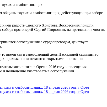
для общины глухих и слабослышащих, действующей при соборе
 с ними радость Светлого Христова Воскресения пришли
ик собора протоиерей Сергий Гаврюшин, на протяжении многих
ершаются богослужения с сурдопереводом, действует
и.
В то время как в завершающий день Пасхальной седмицы во
ащих прихожан они остаются открытыми постоянно.
тительского визита в Орел в 2016 году и посещения
е и полноценно участвовать в богослужении.