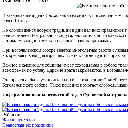
18 апреля 2026 — 20:47
В завершающий день Пасхальной седмицы в Богоявленском соб
более 15 лет.
По сложившейся доброй традиции в дни великих праздников п
благочинный Центрального округа, настоятель Богоявленског
лет окормляющий глухих и слабослышащих прихожан.
При Богоявленском соборе ведется многолетняя работа с людь
воскресная школа для взрослых и детей, организуются праздн
Важное значение для общины имеет сохраняемая в соборе тра
всех храмах по уставу Царские врата закрываются, в Богоявл
Эта практика была установлена по благословению Святейшего 
Богоявленского собора. Такое решение помогает слабослышащ
Информационно-аналитический отдел Орловской митропол
Рубрики:
Жизнь приходов
Православные праздники