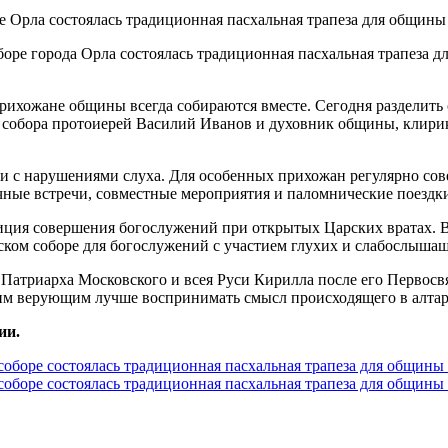
оре города Орла состоялась традиционная пасхальная трапеза 
рихожане общины всегда собираются вместе. Сегодня разделить
о собора протоиерей Василий Иванов и духовник общины, клир
ми с нарушениями слуха. Для особенных прихожан регулярно сов
ичные встречи, совместные мероприятия и паломнические поездк
диция совершения богослужений при открытых Царских вратах. 
енском соборе для богослужений с участием глухих и слабослыш
Патриарха Московского и всея Руси Кирилла после его Первосвя
им верующим лучше воспринимать смысл происходящего в алтар
ии.