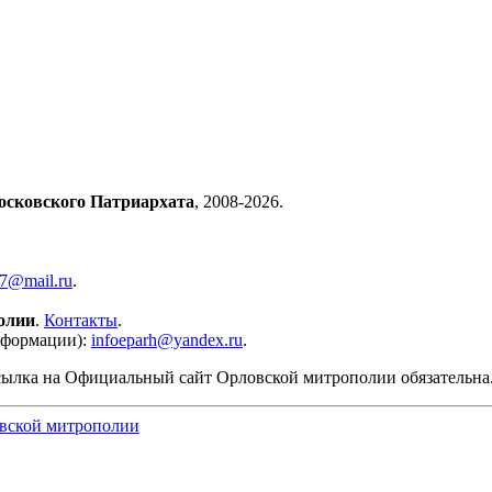
осковского Патриархата
, 2008-2026.
57@mail.ru
.
олии
.
Контакты
.
нформации):
infoeparh@yandex.ru
.
сылка на Официальный сайт Орловской митрополии обязательна
вской митрополии