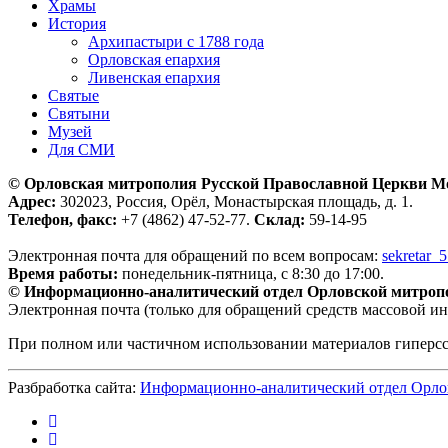
Храмы
История
Архипастыри с 1788 года
Орловская епархия
Ливенская епархия
Святые
Святыни
Музей
Для СМИ
© Орловская митрополия Русской Православной Церкви М
Адрес:
302023, Россия, Орёл, Монастырская площадь, д. 1.
Телефон, факс:
+7 (4862) 47-52-77.
Склад:
59-14-95
Электронная почта для обращений по всем вопросам:
sekretar_
Время работы:
понедельник-пятница, с 8:30 до 17:00.
© Информационно-аналитический отдел Орловской митроп
Электронная почта (только для обращений средств массовой и
При полном или частичном использовании материалов гиперс
Разбработка сайта:
Информационно-аналитический отдел Орло