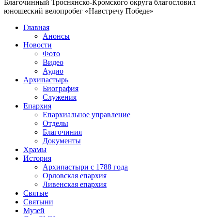
Благочинный Троснянско-Кромского округа благословил
юношеский велопробег «Навстречу Победе»
Главная
Анонсы
Новости
Фото
Видео
Аудио
Архипастырь
Биография
Служения
Епархия
Епархиальное управление
Отделы
Благочиния
Документы
Храмы
История
Архипастыри с 1788 года
Орловская епархия
Ливенская епархия
Святые
Святыни
Музей