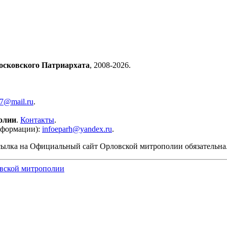
осковского Патриархата
, 2008-2026.
57@mail.ru
.
олии
.
Контакты
.
нформации):
infoeparh@yandex.ru
.
сылка на Официальный сайт Орловской митрополии обязательна
вской митрополии