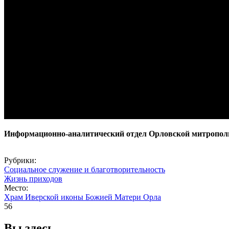
Информационно-аналитический отдел Орловской митропол
Рубрики:
Социальное служение и благотворительность
Жизнь приходов
Место:
Храм Иверской иконы Божией Матери Орла
56
Вы здесь