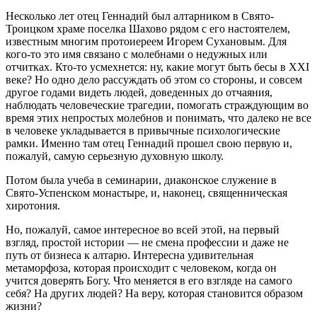
Несколько лет отец Геннадий был алтарником в Свято-
Троицком храме поселка Шахово рядом с его настоятелем,
известным многим протоиереем Игорем Сухановым. Для
кого-то это имя связано с молебнами о недужных или
отчитках. Кто-то усмехнется: ну, какие могут быть бесы в XXI
веке? Но одно дело рассуждать об этом со стороны, и совсем
другое годами видеть людей, доведенных до отчаяния,
наблюдать человеческие трагедии, помогать страждующим во
время этих непростых молебнов и понимать, что далеко не все
в человеке укладывается в привычные психологические
рамки. Именно там отец Геннадий прошел свою первую и,
пожалуй, самую серьезную духовную школу.
Потом была учеба в семинарии, диаконское служение в
Свято-Успенском монастыре, и, наконец, священническая
хиротония.
Но, пожалуй, самое интересное во всей этой, на первый
взгляд, простой истории — не смена профессии и даже не
путь от бизнеса к алтарю. Интересна удивительная
метаморфоза, которая происходит с человеком, когда он
учится доверять Богу. Что меняется в его взгляде на самого
себя? На других людей? На веру, которая становится образом
жизни?