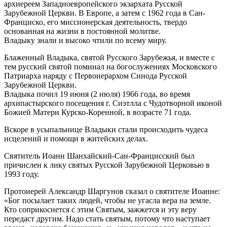
архиереем Западноевропейского экзархата Русской
Зарубежной Церкви. В Европе, а затем с 1962 года в Сан-
Франциско, его миссионерская деятельность, твердо
основанная на жизни в постоянной молитве.
Владыку знали и высоко чтили по всему миру.
Блаженный Владыка, святой Русского Зарубежья, и вместе с
тем русский святой поминал на богослужениях Московского
Патриарха наряду с Первоиерархом Синода Русской
Зарубежной Церкви.
Владыка почил 19 июня (2 июля) 1966 года, во время
архипастырского посещения г. Сиэтлла с Чудотворной иконой
Божией Матери Курско-Коренной, в возрасте 71 года.
Вскоре в усыпальнице Владыки стали происходить чудеса
исцелений и помощи в житейских делах.
Святитель Иоанн Шанхайский-Сан-Францисский был
причислен к лику святых Русской Зарубежной Церковью в
1993 году.
Протоиерей Александр Шаргунов сказал о святителе Иоанне:
«Бог посылает таких людей, чтобы не угасла вера на земле.
Кто соприкоснется с этим Святым, зажжется и эту веру
передаст другим. Надо стать святым, потому что наступает