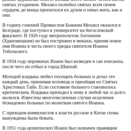
святых угодников. Михаил полюбил святых всем своим
сердцем, до конца пропитался их духом и начал жить, как и
они.
В годину гонений Промыслом Божиим Михаил оказался в
Белграде, где поступил в университет на богословский
факультет. В 1926 году митрополитом Антонием
(Храповицким) он был пострижен в монахи, приняв новое
имя Иоанна в честь своего предка святителя Иоанна
Тобольского.
В 1934 году иеромонах Иоанн был возведен в сан епископа,
после чего он отбыл в город Шанхай.
Молодой владыка любил посещать больных и делал это
каждый день, принимая исповедь и приобщая их Святых
Христовых Тайн. Если состояние больного становилось
критическим, Владыка приходил к нему в любой час и долго
молился. Известны многочисленные случаи исцеления
безнадежно больных по молитвам святого Иоанна.
С приходом коммунистов к власти русские в Китае снова
вынуждены были бежать.
В 1951 года архиепископ Иоанн был назначен правящим