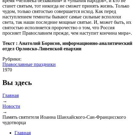
время «человека беззакония» и «уныния народов», и кто не
станет святым, тот никогда не сможет принять жизнь. Только
чудом, только святостью совершается исход. Как перед
наступлением темноты бывают самые сильные всполохи
света, так наши последние мощные святые. И, может быть, их
святостью исполняется пророчество о том, что Россия
просияет Православием прежде, чем наступит кончина мира».
Текст : Анатолий Борисов, информационно-аналитический
отдел Орловско-Ливенской епархии
Рубрики:
Православные праздники
1970
Вы здесь
Главная
→
Новости
→
Память святителя Иоанна Шанхайского-Сан-Францисского
чудотворца
Главная