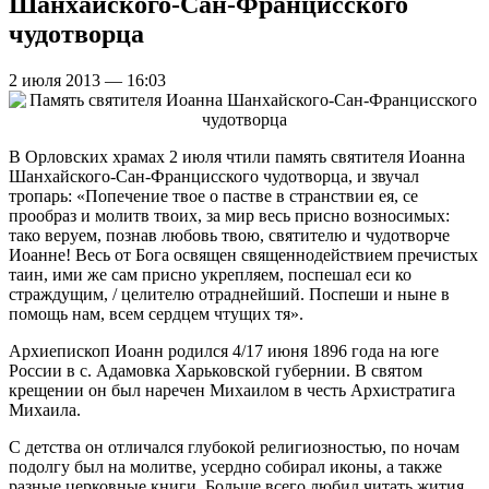
Шанхайского-Сан-Францисского
чудотворца
2 июля 2013 — 16:03
В Орловских храмах 2 июля чтили память святителя Иоанна
Шанхайского-Сан-Францисского чудотворца, и звучал
тропарь: «Попечение твое о пастве в странствии ея, се
прообраз и молитв твоих, за мир весь присно возносимых:
тако веруем, познав любовь твою, святителю и чудотворче
Иоанне! Весь от Бога освящен священнодействием пречистых
таин, ими же сам присно укрепляем, поспешал еси ко
страждущим, / целителю отраднейший. Поспеши и ныне в
помощь нам, всем сердцем чтущих тя».
Архиепископ Иоанн родился 4/17 июня 1896 года на юге
России в с. Адамовка Харьковской губернии. В святом
крещении он был наречен Михаилом в честь Архистратига
Михаила.
С детства он отличался глубокой религиозностью, по ночам
подолгу был на молитве, усердно собирал иконы, а также
разные церковные книги. Больше всего любил читать жития