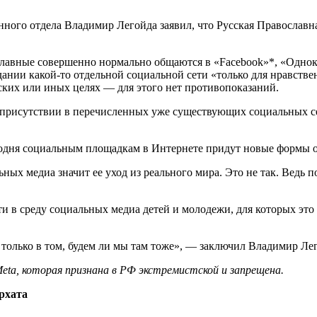
ого отдела Владимир Легойда заявил, что Русская Православна
лавные совершенно нормально общаются в «Facebook»*, «Однок
ании какой-то отдельной социальной сети «только для нравствен
ьских или иных целях — для этого нет противопоказаний.
ом присутствии в перечисленных уже существующих социальных с
егодня социальным площадкам в Интернете придут новые формы
ых медиа значит ее уход из реального мира. Это не так. Ведь п
 в среду социальных медиа детей и молодежи, для которых это 
 только в том, будем ли мы там тоже», — заключил Владимир Ле
eta, которая признана в РФ экстремистской и запрещена.
рхата