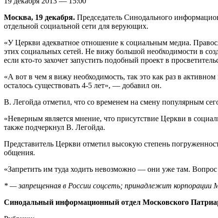
19 декабря 2013 — 15:00
Москва, 19 декабря.
Председатель Синодального информационн
отдельной социальной сети для верующих.
«У Церкви адекватное отношение к социальным медиа. Правос
этих социальных сетей. Не вижу большой необходимости в созд
если кто-то захочет запустить подобный проект в просветител
«А вот в чем я вижу необходимость, так это как раз в активн
осталось существовать 4-5 лет», — добавил он.
В. Легойда отметил, что со временем на смену популярным с
«Неверным является мнение, что присутствие Церкви в социальн
также подчеркнул В. Легойда.
Представитель Церкви отметил высокую степень погруженности
общения.
«Запретить им туда ходить невозможно — они уже там. Вопрос
* — запрещенная в России соцсеть; принадлежит корпорации M
Синодальный информационный отдел Московского Патриа