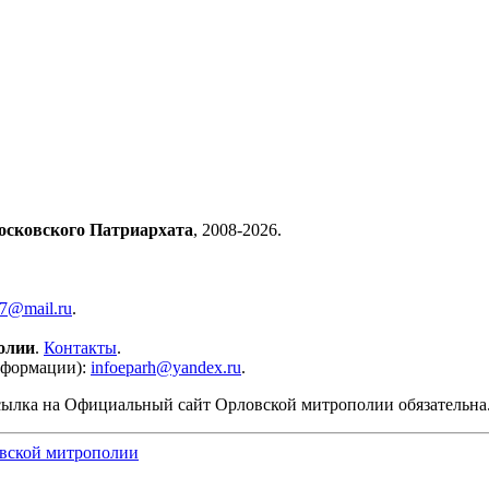
осковского Патриархата
, 2008-2026.
57@mail.ru
.
олии
.
Контакты
.
нформации):
infoeparh@yandex.ru
.
сылка на Официальный сайт Орловской митрополии обязательна
вской митрополии