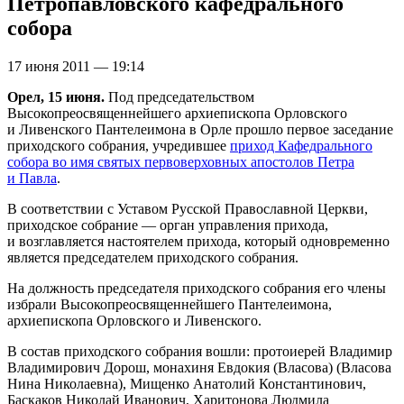
Петропавловского кафедрального
собора
17 июня 2011 — 19:14
Орел, 15 июня.
Под председательством
Высокопреосвященнейшего архиепископа Орловского
и Ливенского Пантелеимона в Орле прошло первое заседание
приходского собрания, учредившее
приход Кафедрального
собора во имя святых первоверховных апостолов Петра
и Павла
.
В соответствии с Уставом Русской Православной Церкви,
приходское собрание — орган управления прихода,
и возглавляется настоятелем прихода, который одновременно
является председателем приходского собрания.
На должность председателя приходского собрания его члены
избрали Высокопреосвященнейшего Пантелеимона,
архиепископа Орловского и Ливенского.
В состав приходского собрания вошли: протоиерей Владимир
Владимирович Дорош, монахиня Евдокия (Власова) (Власова
Нина Николаевна), Мищенко Анатолий Константинович,
Баскаков Николай Иванович, Харитонова Людмила