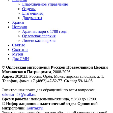
Епархиальное управление
Отделы
Благочиния
Документы
Храмы
История
Архипастыри с 1788 года
Орловская епархия
Ливенская епархия
Святые
Святыни
Музей
Для СМИ
© Орловская митрополия Русской Православной Церкви
Московского Патриархата
, 2008-2026.
Адрес:
302023, Россия, Орёл, Монастырская площадь, д. 1.
Телефон, факс:
+7 (4862) 47-52-77.
Склад:
59-14-95
Электронная почта для обращений по всем вопросам:
sekretar_57@mail.ru
.
Время работы:
понедельник-пятница, с 8:30 до 17:00.
© Информационно-аналитический отдел Орловской
митрополии
.
Контакты
.
Электронная почта (только для обращений средств массовой