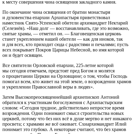
к месту совершения чина освящения закладного камня.
По окончание чина освящения от братии монастыря
и духовенства епархии Архипастыря приветствовал
наместник Свято-Успенской обители архимандрит Нектарий
(Селезнёв). «Наш долг — восстанавливать, где это возможно,
святые храмы, — отметил он. — Благовещенская церковь
станет укреплением нашей обители — как для иноков, так
и для всех, кто приходит сюда с радостями и печалями; пусть
всех покрывает Покров Царицы Небесной, во имя которой
он и будет освящен.
Все святители Орловской епархии, 225-летие которой
мы сегодня отмечаем, предстоят пред Богом и молятся
о процветании Церкви на Орловщине; о том, чтобы Господь
помогал всем, кто живет на этой земле, о возрождении храмов
и укреплении Православной веры в людях».
Затем Высокопреосвященнейший архиепископ Антоний
обратился к участникам богослужения с Архипастырским
словом: «Сегодня трудное, действительно непростое время
возрождения. Одни понимают смысл строительства новых
церквей, потому что без них всё в душе мертво и нет никакого
просвета; с храмами же всё оживает. Схиархимандрит Илий
понимает это глубоко. А некоторые считают, что без храмов