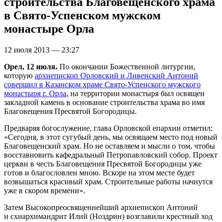
строительства Благовещенского храма
в Свято-Успенском мужском
монастыре Орла
12 июля 2013 — 23:27
Орел, 12 июля.
По окончании Божественной литургии,
которую
архиепископ Орловский и Ливенский Антоний
совершил в Казанском храме Свято-Успенского мужского
монастыря г. Орла
, на территории монастыря был освящен
закладной камень в основание строительства храма во имя
Благовещения Пресвятой Богородицы.
Предваряя богослужение, глава Орловской епархии отметил:
«Сегодня, в этот сугубый день, мы освящаем место под новый
Благовещенский храм. Но не оставляем и мысли о том, чтобы
восставновить кафедральный Петропавловский собор. Проект
церкви в честь Благовещения Пресвятой Богородицы уже
готов и благословлен мною. Вскоре на этом месте будет
возвышаться красивый храм. Строительные работы начнутся
уже в скором времени».
Затем Высокопреосвященнейший архиепископ Антоний
и схиархимандрит Илий (Ноздрин) возглавили крестный ход