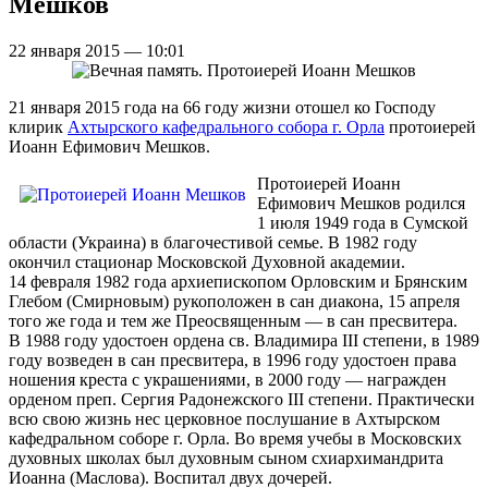
Мешков
22 января 2015 — 10:01
21 января 2015 года на 66 году жизни отошел ко Господу
клирик
Ахтырского кафедрального собора г. Орла
протоиерей
Иоанн Ефимович Мешков.
Протоиерей Иоанн
Ефимович Мешков родился
1 июля 1949 года в Сумской
области (Украина) в благочестивой семье. В 1982 году
окончил стационар Московской Духовной академии.
14 февраля 1982 года архиепископом Орловским и Брянским
Глебом (Смирновым) рукоположен в сан диакона, 15 апреля
того же года и тем же Преосвященным — в сан пресвитера.
В 1988 году удостоен ордена св. Владимира III степени, в 1989
году возведен в сан пресвитера, в 1996 году удостоен права
ношения креста с украшениями, в 2000 году — награжден
орденом преп. Сергия Радонежского III степени. Практически
всю свою жизнь нес церковное послушание в Ахтырском
кафедральном соборе г. Орла. Во время учебы в Московских
духовных школах был духовным сыном схиархимандрита
Иоанна (Маслова). Воспитал двух дочерей.