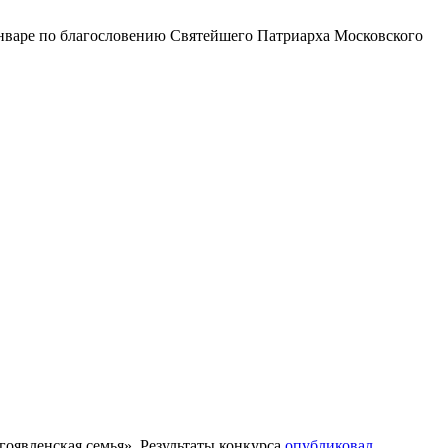
январе по благословению Святейшего Патриарха Московского
оявленская семья». Результаты конкурса
опубликовал