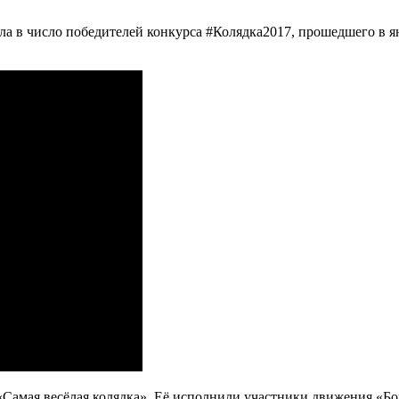
а в число победителей конкурса #Колядка2017, прошедшего в 
амая весёлая колядка». Её исполнили участники движения «Бог