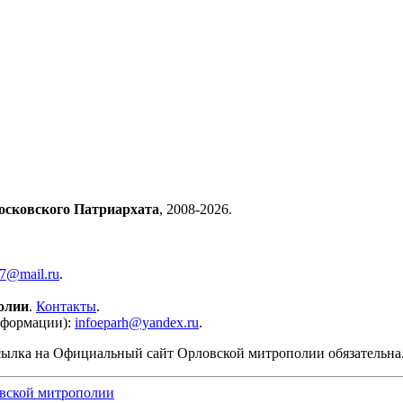
осковского Патриархата
, 2008-2026.
57@mail.ru
.
олии
.
Контакты
.
нформации):
infoeparh@yandex.ru
.
сылка на Официальный сайт Орловской митрополии обязательна
вской митрополии