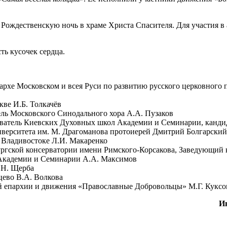
ождественскую ночь в храме Христа Спасителя. Для участия в 
ть кусочек сердца.
рхе Московском и всея Руси по развитию русского церковного п
кве И.Б. Толкачёв
ль Московского Синодального хора А.А. Пузаков
ватель Киевских Духовных школ Академии и Семинарии, кандида
ниверситета им. М. Драгоманова протоиерей Дмитрий Болгарский
 Владивостоке Л.И. Макаренко
ргской консерватории имени Римского-Корсакова, Заведующий 
 Академии и Семинарии А.А. Максимов
Т.Н. Щерба
цево В.А. Волкова
й епархии и движения «Православные Добровольцы» М.Г. Куксо
И