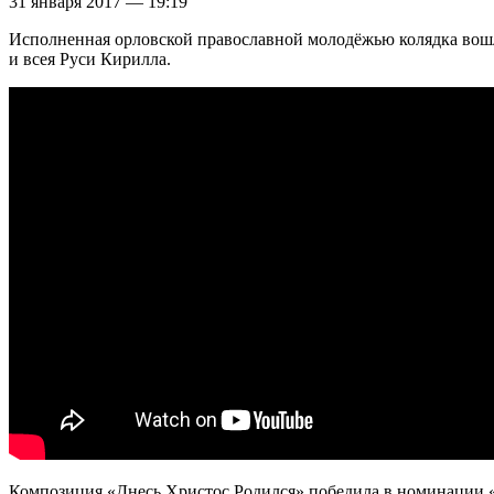
31 января 2017 — 19:19
Исполненная орловской православной молодёжью колядка вошл
и всея Руси Кирилла.
Композиция «Днесь Христос Родился» победила в номинации «С