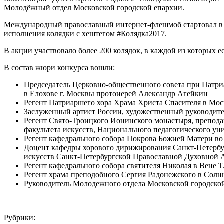
Молодёжный отдел Московской городской епархии.
Международный православный интернет-флешмоб стартовал в Р
исполнения колядки с хештегом #Колядка2017.
В акции участвовало более 200 колядок, в каждой из которых ес
В состав жюри конкурса вошли:
Председатель Церковно-общественного совета при Патриа
в Елохове г. Москвы протоиерей Александр Агейкин
Регент Патриаршего хора Храма Христа Спасителя в Мос
Заслуженный артист России, художественный руководите
Регент Свято-Троицкого Ионинского монастыря, препода
факультета искусств, Национального педагогического у
Регент кафедрального собора Покрова Божией Матери во
Доцент кафедры хорового дирижирования Санкт-Петербу
искусств Санкт-Петербургской Православной Духовной
Регент кафедрального собора святителя Николая в Вене 
Регент храма преподобного Сергия Радонежского в Солн
Руководитель Молодежного отдела Московской городско
Рубрики: