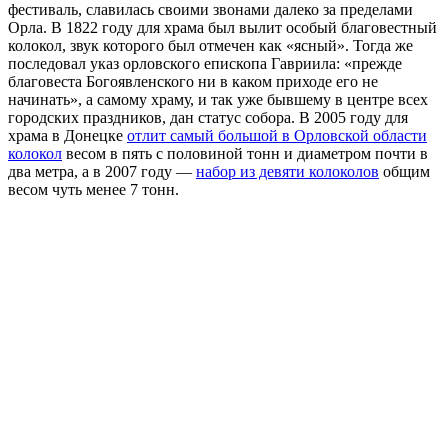
фестиваль, славилась своими звонами далеко за пределами
Орла. В 1822 году для храма был вылит особый благовестный
колокол, звук которого был отмечен как «ясный». Тогда же
последовал указ орловского епископа Гавриила: «прежде
благовеста Богоявленского ни в каком приходе его не
начинать», а самому храму, и так уже бывшему в центре всех
городских праздников, дан статус собора. В 2005 году для
храма в Донецке
отлит самый большой в Орловской области
колокол
весом в пять с половиной тонн и диаметром почти в
два метра, а в 2007 году —
набор из девяти колоколов
общим
весом чуть менее 7 тонн.