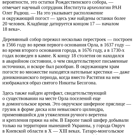
вероятности, это остатки Рождественского собора, —
отмечает научный сотрудник Института археологии РАН
Олег Радюш. — На это указывает расположение
и окружающий погост — здесь уже найдены останки более
20 человек. Кладбище датируется концом 17 — началом
18 века».
Деревянный собор пережил несколько перестроек — построен
в 1566 году во время первого основания Орла, в 1637 году —
во время второго основания города, в 1676 году, а в 1730-х
годах возведен в камне. К концу 18 столетия он находился
в аварийном состоянии, о чем свидетельствуют письменные
источники, и вскоре был разобран. В окружающем храм
погосте во множестве находятся нательные крестики — даже
дониконианского периода, когда вместо Растятия на нем
изображался образ святого Никиты Бесогона.
Здесь также найден артефакт, свидетельствующий
о существовании на месте Орла поселений еще
в домонгольское время. Это овручское шиферное пряслице —
грузик в форме диска или невысокого цилиндра,
применявшийся для утяжеления ручного веретена
и крепления пряжи на нём. В Европе такой шифер добывали
только на территории нынешней Украины, у города Овруч
в Киевской области в X — XIII веках. Татаро-монгольское