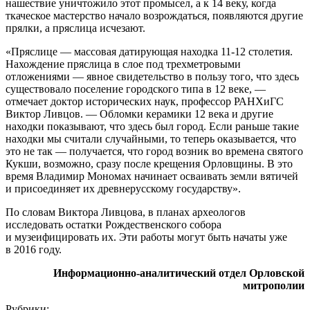
нашествие уничтожило этот промысел, а к 14 веку, когда
ткаческое мастерство начало возрождаться, появляются другие
прялки, а пряслица исчезают.
«Пряслице — массовая датирующая находка 11-12 столетия.
Нахождение пряслица в слое под трехметровыми
отложениями — явное свидетельство в пользу того, что здесь
существовало поселение городского типа в 12 веке, —
отмечает доктор исторических наук, профессор РАНХиГС
Виктор Ливцов. — Обломки керамики 12 века и другие
находки показывают, что здесь был город. Если раньше такие
находки мы считали случайными, то теперь оказывается, что
это не так — получается, что город возник во времена святого
Кукши, возможно, сразу после крещения Орловщины. В это
время Владимир Мономах начинает осваивать земли вятичей
и присоединяет их древнерусскому государству».
По словам Виктора Ливцова, в планах археологов
исследовать остатки Рождественского собора
и музеифицировать их. Эти работы могут быть начаты уже
в 2016 году.
Информационно-аналитический отдел Орловской
митрополии
Рубрики: