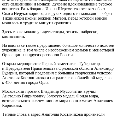
есть священники и монахи, духовно вдохновляющие русское
воинство. Рать боярина Ивана Шереметева осеняет образ
Спаса Нерукотворного, а в руках одного из монахов — образ
Тихвинской иконы Божией Матери, перед которой войско
молилось в трудные минуты сражения.
Здесь также можно увидеть этюды, эскизы, наброски,
композиции.
На выставке также представлено большое количество полотен
художника, в том числе с изображением храмов и монастырей
Орловщины и других регионов России.
Открыл мероприятие Первый заместитель Губернатора
и Председателя Правительства Орловской области Александр
Бударин, который поздравил с большим творческим успехом
Анатолия Костянникова и наградил его юбилейной медалью
к 450 -летию города Орла.
Московский прозаик Владимир Муссолитин вручил
Анатолию Гавриловичу Золотую медаль Фонда мира,
возглавляемого экс-чемпионом мира по шахматам Анатолием
Карповым.
Тёплые слова в адрес Анатолия Костяникова произнесли