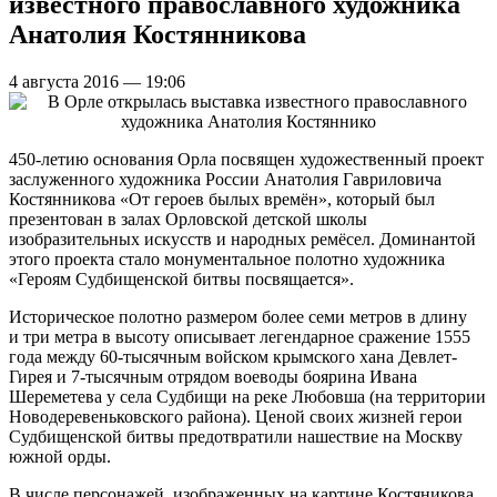
известного православного художника
Анатолия Костянникова
4 августа 2016 — 19:06
450-летию основания Орла посвящен художественный проект
заслуженного художника России Анатолия Гавриловича
Костянникова «От героев былых времён», который был
презентован в залах Орловской детской школы
изобразительных искусств и народных ремёсел. Доминантой
этого проекта стало монументальное полотно художника
«Героям Судбищенской битвы посвящается».
Историческое полотно размером более семи метров в длину
и три метра в высоту описывает легендарное сражение 1555
года между 60-тысячным войском крымского хана Девлет-
Гирея и 7-тысячным отрядом воеводы боярина Ивана
Шереметева у села Судбищи на реке Любовша (на территории
Новодеревеньковского района). Ценой своих жизней герои
Судбищенской битвы предотвратили нашествие на Москву
южной орды.
В числе персонажей, изображенных на картине Костяникова,