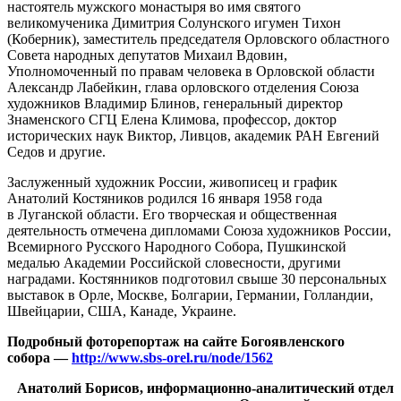
настоятель мужского монастыря во имя святого
великомученика Димитрия Солунского игумен Тихон
(Коберник), заместитель председателя Орловского областного
Совета народных депутатов Михаил Вдовин,
Уполномоченный по правам человека в Орловской области
Александр Лабейкин, глава орловского отделения Союза
художников Владимир Блинов, генеральный директор
Знаменского СГЦ Елена Климова, профессор, доктор
исторических наук Виктор, Ливцов, академик РАН Евгений
Седов и другие.
Заслуженный художник России, живописец и график
Анатолий Костяников родился 16 января 1958 года
в Луганской области. Его творческая и общественная
деятельность отмечена дипломами Союза художников России,
Всемирного Русского Народного Собора, Пушкинской
медалью Академии Российской словесности, другими
наградами. Костянников подготовил свыше 30 персональных
выставок в Орле, Москве, Болгарии, Германии, Голландии,
Швейцарии, США, Канаде, Украине.
Подробный фоторепортаж на сайте Богоявленского
собора —
http://www.sbs-orel.ru/node/1562
Анатолий Борисов, информационно-аналитический отдел