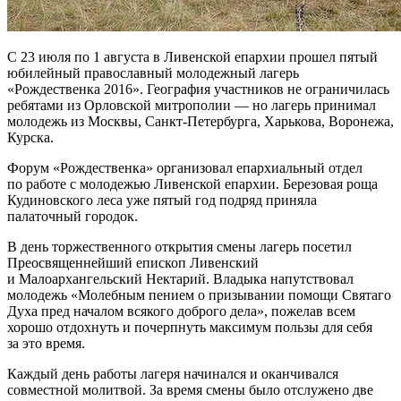
С 23 июля по 1 августа в Ливенской епархии прошел пятый
юбилейный православный молодежный лагерь
«Рождественка 2016». География участников не ограничилась
ребятами из Орловской митрополии — но лагерь принимал
молодежь из Москвы, Санкт-Петербурга, Харькова, Воронежа,
Курска.
Форум «Рождественка» организовал епархиальный отдел
по работе с молодежью Ливенской епархии. Березовая роща
Кудиновского леса уже пятый год подряд приняла
палаточный городок.
В день торжественного открытия смены лагерь посетил
Преосвященнейший епископ Ливенский
и Малоархангельский Нектарий. Владыка напутствовал
молодежь «Молебным пением о призывании помощи Святаго
Духа пред началом всякого доброго дела», пожелав всем
хорошо отдохнуть и почерпнуть максимум пользы для себя
за это время.
Каждый день работы лагеря начинался и оканчивался
совместной молитвой. За время смены было отслужено две