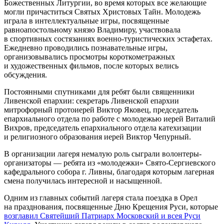
Божественных Литургии, во время которых все желающие
могли причаститься Святых Христовых Тайн. Молодежь
играла в интеллектуальные игры, посвященные
равноапостольному князю Владимиру, участвовала
в спортивных состязаниях военно-туристических эстафетах.
Ежедневно проводились познавательные игры,
организовывались просмотры короткометражных
и художественных фильмов, после которых велись
обсуждения.
Постоянными спутниками для ребят были священники
Ливенской епархии: секретарь Ливенской епархии
митрофорный протоиерей Виктор Яковец, председатель
епархиального отдела по работе с молодежью иерей Виталий
Вихров, председатель епархиального отдела катехизации
и религиозного образования иерей Виктор Чепурный.
В организации лагеря немалую роль сыграли волонтеры-
организаторы — ребята из «молодежки» Свято-Сергиевского
кафедрального собора г. Ливны, благодаря которым лагерная
смена получилась интересной и насыщенной.
Одним из главных событий лагеря стала поездка в Орел
на празднования, посвященные Дню Крещения Руси, которые
возглавил Святейший Патриарх Московский и всея Руси