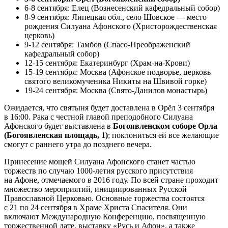
6-8 сентября: Елец (Вознесенский кафедральный собор)
8-9 сентября: Липецкая обл., село Шовское — место
рождения Силуана Афонского (Христорождественская
церковь)
9-12 сентября: Тамбов (Спасо-Преображенский
кафедральный собор)
12-15 сентября: Екатеринбург (Храм-на-Крови)
15-19 сентября: Москва (Афонское подворье, церковь
святого великомученика Никиты на Швивой горке)
19-24 сентября: Москва (Свято-Данилов монастырь)
Ожидается, что святыня будет доставлена в Орёл 3 сентября
в 16:00. Рака с честной главой преподобного Силуана
Афонского будет выставлена в
Богоявленском соборе Орла
(Богоявленская площадь, 1)
; поклониться ей все желающие
смогут с раннего утра до позднего вечера.
Принесение мощей Силуана Афонского станет частью
торжеств по случаю 1000-летия русского присутствия
на Афоне, отмечаемого в 2016 году. По всей стране проходит
множество мероприятий, инициированных Русской
Православной Церковью. Основные торжества состоятся
с 21 по 24 сентября в Храме Христа Спасителя. Они
включают Международную Конференцию, посвященную
торжественной дате, выставку «Русь и Афон», а также