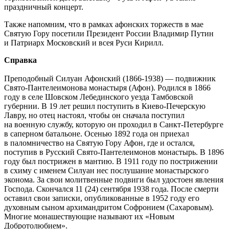
праздничный концерт.
Также напомним, что в рамках афонских торжеств в мае
Святую Гору посетили Президент России Владимир Путин
и Патриарх Московский и всея Руси Кирилл.
Справка
Преподобный Силуан Афонский (1866-1938) — подвижник
Свято-Пантелеимонова монастыря (Афон). Родился в 1866
году в селе Шовском Лебединского уезда Тамбовской
губернии. В 19 лет решил поступить в Киево-Печерскую
Лавру, но отец настоял, чтобы он сначала поступил
на военную службу, которую он проходил в Санкт-Петербурге
в саперном батальоне. Осенью 1892 года он приехал
в паломничество на Святую Гору Афон, где и остался,
поступив в Русский Свято-Пантелеимонов монастырь. В 1896
году был пострижен в мантию. В 1911 году по пострижении
в схиму с именем Силуан нес послушание монастырского
эконома. За свои молитвенные подвиги был удостоен явления
Господа. Скончался 11 (24) сентября 1938 года. После смерти
оставил свои записки, опубликованные в 1952 году его
духовным сыном архимандритом Софронием (Сахаровым).
Многие монашествующие называют их «Новым
Добротолюбием».