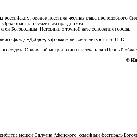
яд российских городов посетила честная глава преподобного Си
ре Орла отметили семейным праздником
вятой Богородицы. Историки о точной дате основания города.
ного фонда «Добро», в формате высокой четкости Full HD.
го отдела Орловской митрополии и телеканала «Первый облас
© Ин
прибытие мощей Силуана Афонского, семейный фестиваль Богояв