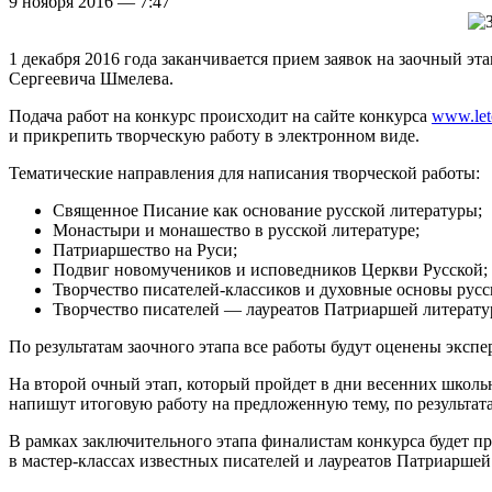
9 ноября 2016 — 7:47
1 декабря 2016 года заканчивается прием заявок на заочный э
Сергеевича Шмелева.
Подача работ на конкурс происходит на сайте конкурса
www.let
и прикрепить творческую работу в электронном виде.
Тематические направления для написания творческой работы:
Священное Писание как основание русской литературы;
Монастыри и монашество в русской литературе;
Патриаршество на Руси;
Подвиг новомучеников и исповедников Церкви Русской;
Творчество писателей-классиков и духовные основы русс
Творчество писателей — лауреатов Патриаршей литерату
По результатам заочного этапа все работы будут оценены эксп
На второй очный этап, который пройдет в дни весенних школь
напишут итоговую работу на предложенную тему, по результат
В рамках заключительного этапа финалистам конкурса будет п
в мастер-классах известных писателей и лауреатов Патриарше