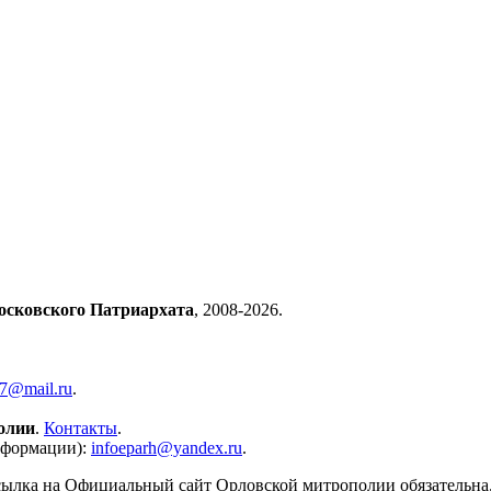
осковского Патриархата
, 2008-2026.
57@mail.ru
.
олии
.
Контакты
.
нформации):
infoeparh@yandex.ru
.
сылка на Официальный сайт Орловской митрополии обязательна