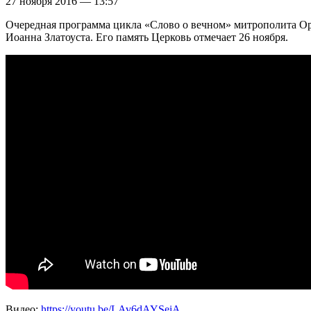
27 ноября 2016 — 13:57
Очередная программа цикла «Слово о вечном» митрополита Орл
Иоанна Златоуста. Его память Церковь отмечает 26 ноября.
Видео:
https://youtu.be/LAv6dAYSeiA