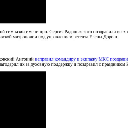
ой гимназии имени прп. Сергия Радонежского поздравили всех 
овской митрополии под управлением регента Елены Дорош.
лховский Антоний
направил командиру и экипажу МКС поздрави
агодарил их за духовную поддержку и поздравил с праздником 