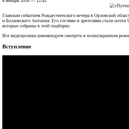
8 января 2018 — 12:42
Главным событием Рождественского вечера в Орловской облас
и Болховского Антония. Его гостями и зрителями стали почт
которые собраны в этой подборке.
Все видеоролики рекомендуем смотреть в полноэкранном режи
Вступление