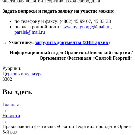
Фестиваля «Святой Георгий». Вход свободный.
Задать вопросы и подать заявку на участие можно:
по телефону и факсу: (4862) 45-99-07, 45-33-33
по электронной почте:
svyatoy_george@mail.ru
,
paralel@mail.ru
→ Участнику:
загрузить документы (ЗИП-архив)
Информационный отдел Орловско-Ливенской епархии /
Оргкомитет Фестиваля «Святой Георгий»
Рубрики:
Церковь и культура
3302
Вы здесь
Главная
→
Новости
→
Православный фестиваль «Святой Георгий» пройдет в Орле в
5-й раз