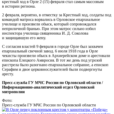
крестный ход в Орле 2 (15) февраля стал самым массовым
в истории региона.
2 февраля, вероятно, в отместку за Крестный ход, солдаты под
командой матроса ворвались в Орловское епархиальное
училище и произвели обыск, который сопровождался
неприличной бранью. При этом матрос сильно избил
инспектора училища священника И. Д. Соколова
и защищавшую его жену.
С согласия властей 9 февраля в городе Орле был захвачен
епархиальный свечной завод. 6 июля 1918 года в Орле
чекисты произвели обыск в Архиерейском доме и арестовали
епископа Елецкого Амвросия. В тот же день под угрозой
расстрела было разогнано епархиальное собрание, а епископ
Серафим и двое церковнослужителей были подвергнуты
аресту.
Пресс-служба ГУ МЧС России по Орловской области /
Информационно-аналитический отдел Орловской
митрополии
Фото:
Пресс-служба ГУ МЧС России по Орловской области