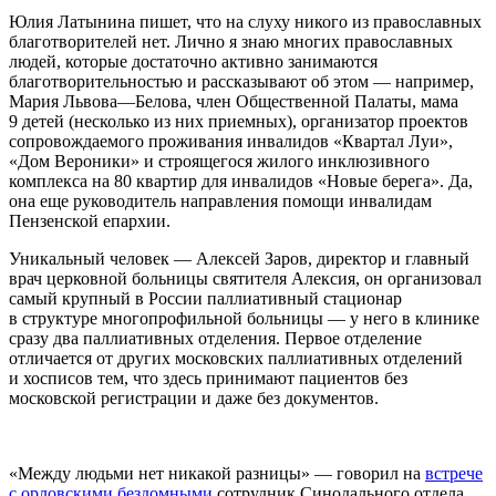
Юлия Латынина пишет, что на слуху никого из православных
благотворителей нет. Лично я знаю многих православных
людей, которые достаточно активно занимаются
благотворительностью и рассказывают об этом — например,
Мария Львова—Белова, член Общественной Палаты, мама
9 детей (несколько из них приемных), организатор проектов
сопровождаемого проживания инвалидов «Квартал Луи»,
«Дом Вероники» и строящегося жилого инклюзивного
комплекса на 80 квартир для инвалидов «Новые берега». Да,
она еще руководитель направления помощи инвалидам
Пензенской епархии.
Уникальный человек — Алексей Заров, директор и главный
врач церковной больницы святителя Алексия, он организовал
самый крупный в России паллиативный стационар
в структуре многопрофильной больницы — у него в клинике
сразу два паллиативных отделения. Первое отделение
отличается от других московских паллиативных отделений
и хосписов тем, что здесь принимают пациентов без
московской регистрации и даже без документов.
«Между людьми нет никакой разницы» — говорил на
встрече
с орловскими бездомными
сотрудник Синодального отдела