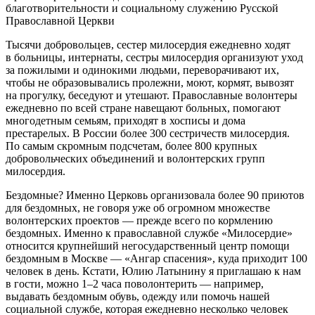
благотворительности и социальному служению Русской
Православной Церкви
Тысячи добровольцев, сестер милосердия ежедневно ходят
в больницы, интернаты, сестры милосердия организуют уход
за пожилыми и одинокими людьми, переворачивают их,
чтобы не образовывались пролежни, моют, кормят, вывозят
на прогулку, беседуют и утешают. Православные волонтеры
ежедневно по всей стране навещают больных, помогают
многодетным семьям, приходят в хосписы и дома
престарелых. В России более 300 сестричеств милосердия.
По самым скромным подсчетам, более 800 крупных
добровольческих объединений и волонтерских групп
милосердия.
Бездомные? Именно Церковь организовала более 90 приютов
для бездомных, не говоря уже об огромном множестве
волонтерских проектов — прежде всего по кормлению
бездомных. Именно к православной службе «Милосердие»
относится крупнейший негосударственный центр помощи
бездомным в Москве — «Ангар спасения», куда приходит 100
человек в день. Кстати, Юлию Латынину я приглашаю к нам
в гости, можно 1–2 часа поволонтерить — например,
выдавать бездомным обувь, одежду или помочь нашей
социальной службе, которая ежедневно несколько человек