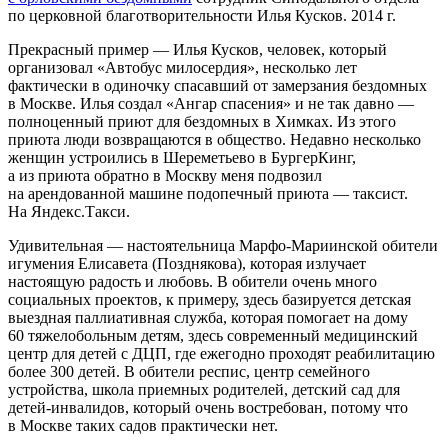
по церковной благотворительности Илья Кусков. 2014 г.
Прекрасный пример — Илья Кусков, человек, который
организовал «Автобус милосердия», несколько лет
фактически в одиночку спасавший от замерзания бездомных
в Москве. Илья создал «Ангар спасения» и не так давно —
полноценный приют для бездомных в Химках. Из этого
приюта люди возвращаются в общество. Недавно несколько
женщин устроились в Шереметьево в БургерКинг,
а из приюта обратно в Москву меня подвозил
на арендованной машине подопечный приюта — таксист.
На Яндекс.Такси.
Удивительная — настоятельница Марфо-Мариинской обители
игумения Елисавета (Позднякова), которая излучает
настоящую радость и любовь. В обители очень много
социальных проектов, к примеру, здесь базируется детская
выездная паллиативная служба, которая помогает на дому
60 тяжелобольным детям, здесь современный медицинский
центр для детей с ДЦП, где ежегодно проходят реабилитацию
более 300 детей. В обители респис, центр семейного
устройства, школа приемных родителей, детский сад для
детей-инвалидов, который очень востребован, потому что
в Москве таких садов практически нет.