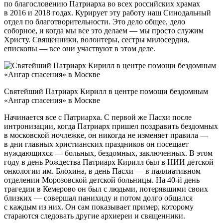
по благословению Патриарха во всех российских храмах
в 2016 и 2018 годах. Курирует эту работу наш Синодальный
отдел по благотворительности. Это дело общее, дело
соборное, и когда мы все это делаем — мы просто служим
Христу. Священники, волонтеры, сестры милосердия,
епископы — все они участвуют в этом деле.
Святейший Патриарх Кирилл в центре помощи бездомным
«Ангар спасения» в Москве
Начинается все с Патриарха. С первой же Пасхи после
интронизации, когда Патриарх пришел поздравить бездомных
в московской ночлежке, он никогда не изменяет правила —
в дни главных христианских праздников он посещает
нуждающихся — больных, бездомных, заключенных. В этом
году в день Рождества Патриарх Кирилл был в НИИ детской
онкологии им. Блохина, в день Пасхи — в паллиативном
отделении Морозовской детской больницы. На 40-й день
трагедии в Кемерово он был с людьми, потерявшими своих
близких — совершал панихиду и потом долго общался
с каждым из них. Он сам показывает пример, которому
стараются следовать другие архиереи и священники.