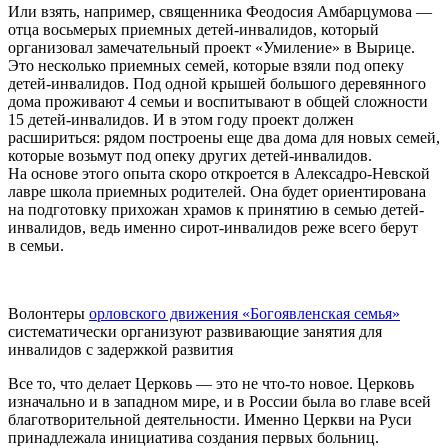
Или взять, например, священника Феодосия Амбарцумова —
отца восьмерых приемных детей-инвалидов, который
организовал замечательный проект «Умиление» в Вырице.
Это несколько приемных семей, которые взяли под опеку
детей-инвалидов. Под одной крышей большого деревянного
дома проживают 4 семьи и воспитывают в общей сложности
15 детей-инвалидов. И в этом году проект должен
расшириться: рядом построены еще два дома для новых семей,
которые возьмут под опеку других детей-инвалидов.
На основе этого опыта скоро откроется в Алексадро-Невской
лавре школа приемных родителей. Она будет ориентирована
на подготовку прихожан храмов к принятию в семью детей-
инвалидов, ведь именно сирот-инвалидов реже всего берут
в семьи.
Волонтеры
орловского движения «Богоявленская семья»
систематически организуют развивающие занятия для
инвалидов с задержкой развития
Все то, что делает Церковь — это не что-то новое. Церковь
изначально и в западном мире, и в России была во главе всей
благотворительной деятельности. Именно Церкви на Руси
принадлежала инициатива создания первых больниц.