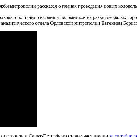
хова, о влиянии святынь и паломников на развитие малых город
аналитического отдела Орловской митрополии Евгением Борисо
них регионов и Санкт-Петербурга стали участниками
масштабного