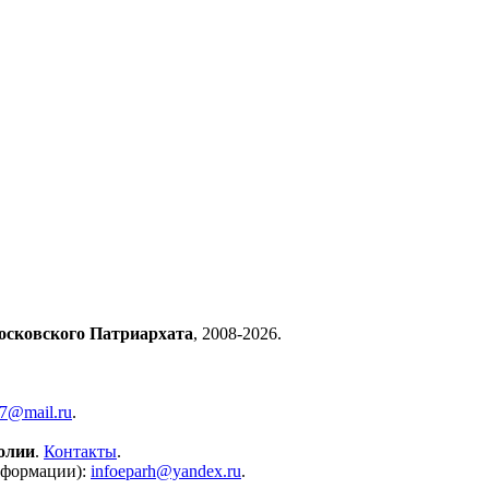
осковского Патриархата
, 2008-2026.
57@mail.ru
.
олии
.
Контакты
.
нформации):
infoeparh@yandex.ru
.