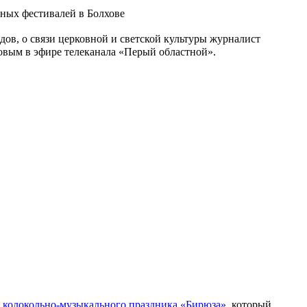
ов, о связи церковной и светской культуры журналист
вым в эфире телеканала «Перый областной».
 колокольно-музыкального праздника «Бирюза»
, который