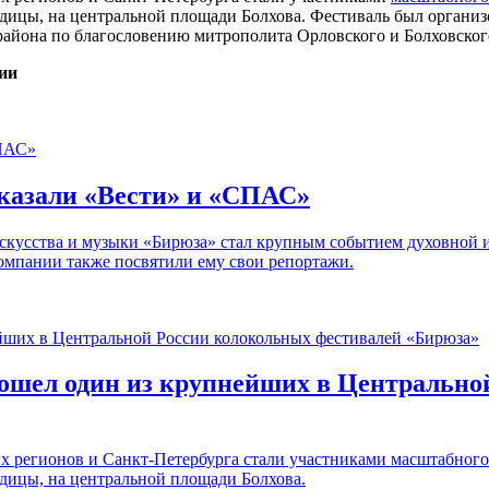
родицы, на центральной площади Болхова. Фестиваль был органи
района по благословению митрополита Орловского и Болховског
ии
сказали «Вести» и «СПАС»
искусства и музыки «Бирюза» стал крупным событием духовной 
омпании также посвятили ему свои репортажи.
рошел один из крупнейших в Центральн
них регионов и Санкт-Петербурга стали участниками масштабног
одицы, на центральной площади Болхова.