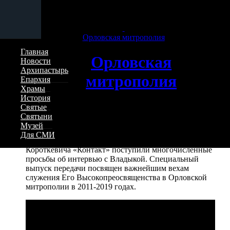
Перейти к основному содержанию страницы
К юбилею Высокопреосвященнейшего
митрополита Антония. Интервью в
Орловская митрополия
программе «Контакт»
Главная
Орловская
Новости
Архипастырь
митрополия
16 ноября 2019 — 15:50
Епархия
Храмы
История
Святые
Святыни
В преддверие празднования 80-летия
Музей
Высокопреосвященнейшего митрополита Антония
Для СМИ
(Черемисова) в редакцию программы Александра
Короткевича «Контакт» поступили многочисленные
просьбы об интервью с Владыкой. Специальный
выпуск передачи посвящен важнейшим вехам
служения Его Высокопреосвященства в Орловской
митрополии в 2011-2019 годах.