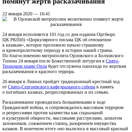
помянут жертв расказачивания
22 января 2020 — 16:41
24 января исполняется 101 год со дня издания Оргбюро
ЦК РКП(б) «Циркулярного письма ЦК об отношении
к казакам», которое проложило начало страшному
и кровопролитному периоду в истории нашей страны.
По благословению митрополита Орловского и Болховского
Тихона 24 января после Божественной литургии в
Свято-
Троицком храме Орла
будет отслужена панихида по жертвам
расказачивания и красного террора.
26 января в Ливнах пройдет традиционный крестный ход
от
Свято-Сергиевского кафедрального собора
в память
о погибших казаках, репрессированных и их семьях.
Расказачивание проводилось большевиками в ходе
Гражданской войны, и сопровождалось массовым террором
и репрессиями против казачества как социальной
и культурной общности, массовыми расстрелами, захватом
заложников, сожжением станиц, разорением имущества
казаков. В конечном итоге оно вылилось в массовый красный