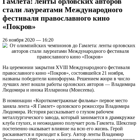
Гамлета: ленты орловских авторов
стали лауреатами Международного
фестиваля православного кино
«Покров»
26 ноября 2020 — 16:20
На церемонии закрытия XVIII Международного фестиваля
православного кино «Покров», состоявшейся 21 ноября,
названы победители кинофорума. Решением жюри в число
лучших лент вошли работы орловских авторов — Владимира
Людомира и инока Иллариона (Моисеева).
В номинации «Короткометражные фильмы» первое место
заняла лента «Я Гамлет» орловского режиссера Владимира
Людомира. История рассказывает о глухом рабочем
металлургического завода, который занимается в драмкружке
клуба глухих, и неожиданно получает роль Гамлета. Шекспир
постепенно оказывает влияние на всю его жизнь. Герой
раскаивается и приходит к Богу. Автор ленты Владимир
Людомир с 1980-х годов кропотливо фиксирует возрождение