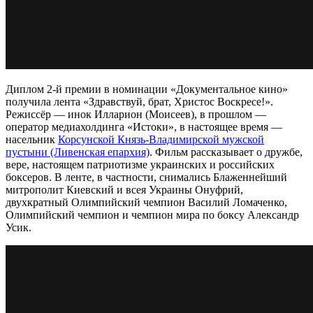
Диплом 2-й премии в номинации «Документальное кино»
получила лента «Здравствуй, брат, Христос Воскресе!».
Режиссёр — инок Илларион (Моисеев), в прошлом —
оператор медиахолдинга «Истоки», в настоящее время —
насельник
Корсунской Князь-Владимирской мужской
пустыни (Ливенская епархия)
. Фильм рассказывает о дружбе,
вере, настоящем патриотизме украинских и российских
боксеров. В ленте, в частности, снимались Блаженнейший
митрополит Киевский и всея Украины Онуфрий,
двухкратный Олимпийский чемпион Василий Ломаченко,
Олимпийский чемпион и чемпион мира по боксу Александр
Усик.