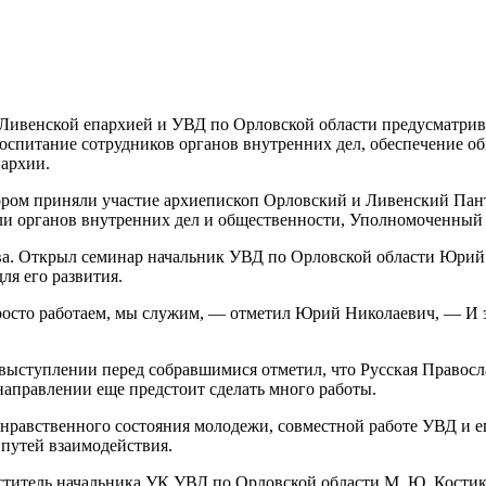
ивенской епархией и УВД по Орловской области предусматривае
воспитание сотрудников органов внутренних дел, обеспечение о
пархии.
тором приняли участие архиепископ Орловский и Ливенский Па
ли органов внутренних дел и общественности, Уполномоченный 
ва. Открыл семинар начальник УВД по Орловской области Юрий 
ля его развития.
росто работаем, мы служим, — отметил Юрий Николаевич, — И 
ступлении перед собравшимися отметил, что Русская Правосла
аправлении еще предстоит сделать много работы.
-нравственного состояния молодежи, совместной работе УВД и 
путей взаимодействия.
ститель начальника УК УВД по Орловской области М. Ю. Костик