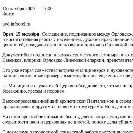
16 октября 2009 — 13:00
Фото:
uvd.infoorel.ru
Орел, 15 октября.
Соглашение, подписанное между Орловско-Л
и воспитательная работа с населением, духовно-нравственное 
ценностей, находящихся в пользовании приходов Орловской е
Документ был подписан в рамках совместного семинара, в ко
Савенков, клирики Орловско-Ливенской епархии, представите
Это уже вторая совместная встреча милиционеров и духовенст
на многочисленные примеры взаимодействия, еще есть резерв д
— Милицию и служителей Церкви объединяет то, что мы не п
беззаконию, грехам и порокам.
Высокопреосвященнейший архиепископ Пантелеимон в своем вы
правопорядка и другими силовыми структурами. Но в данном н
На семинаре особое внимание было уделено вопросам духовно
сохранности икон и церковных ценностей, поиску дальнейших 
С докладами о проводимой совместной работе выступили заме