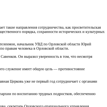
т такие направления сотрудничества, как просветительская
бщественного порядка, сохранности исторических и культурных
нтелеимон, начальник УВД по Орловской области Юрий
по правам человека в Орловской области.
Савенков. Он выразил уверенность в том, что несмотря
это служение имеет общую цель — противостояние
вная Церковь уже не первый год сотрудничает с органами
епархии по воспитанию трудных подростков, обеспечению
ова, секретарь Орловского епархиального управления