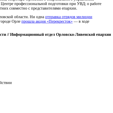
 Центре профессиональной подготовки при УВД; о работе
тних совместно с представителями епархии.
ловской области. Ни одна
отправка отрядов милиции
 городе Орле
прошла акция «Перекресток»
— в ходе
сти // Информационный отдел Орловско-Ливенской епархии
ействии