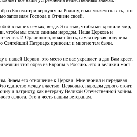
ословляет все наши устремления вещественным знаком.
образ Богоматери вернулся на Родину, и мы можем сказать, что
ью заповедям Господа и Отчизне своей.
собой в наших семьях, везде. Это знак, чтобы мы хранили мир,
и, чтобы мы стали единым народом. Наша Церковь и
Отечества. И Орловщина, может быть, самая первая получила
ую Святейший Патриарх привозил и многие там были,
у в нашей Церкви, это место не вас украшает, а дан Вам крест,
ривезший этот образ из Европы в Россию. Это и великий мост
им. Знаем его отношение к Церкви. Мне звонил и передавал
 Это единство между властью, Церковью, народом дорого стоит,
 воину и патриоту, как ветерану Великой Отечественной войны.
рвого салюта. Это и честь нашим ветеранам.