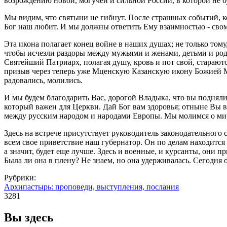
возрождению новой, могучей и сильной России, в которой не б
Мы видим, что святыни не гибнут. После страшных событий, кот
Бог наш любит. И мы должны ответить Ему взаимностью - свом
Эта икона полагает конец войне в наших душах; не только тому
чтобы исчезли раздоры между мужьями и женами, детьми и ро
Святейший Патриарх, полагая душу, кровь и пот свой, стараютс
призыв через теперь уже Мценскую Казанскую икону Божией М
радовались, молились.
И мы будем благодарить Вас, дорогой Владыка, что вы подняли 
который важен для Церкви. Дай Бог вам здоровья; отныне Вы в
между русским народом и народами Европы. Мы молимся о мире
Здесь на встрече присутствует руководитель законодательного
всем свое приветствие наш губернатор. Он по делам находится 
а значит, будет еще лучше. Здесь и военные, и курсанты, они 
Была ли она в плену? Не знаем, но она удерживалась. Сегодня
Рубрики:
Архипастырь: проповеди, выступления, послания
3281
Вы здесь