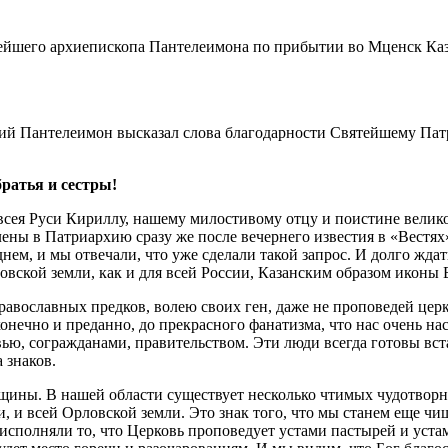
 Пантелеимон высказал слова благодарности Святейшему Патр
ратья и сестры!
сея Руси Кириллу, нашему милостивому отцу и поистине великом
ны в Патриархию сразу же после вечернего известия в «Вестях»
ем, и мы отвечали, что уже сделали такой запрос. И долго жда
овской земли, как и для всей России, Казанским образом иконы
равославных предков, волею своих ген, даже не проповедей цер
нечно и преданно, до прекрасного фанатизма, что нас очень нас
ью, согражданами, правительством. Эти люди всегда готовы вста
 знаков.
ины. В нашей области существует несколько чтимых чудотворн
, и всей Орловской земли. Это знак того, что мы станем еще ч
исполняли то, что Церковь проповедует устами пастырей и устам