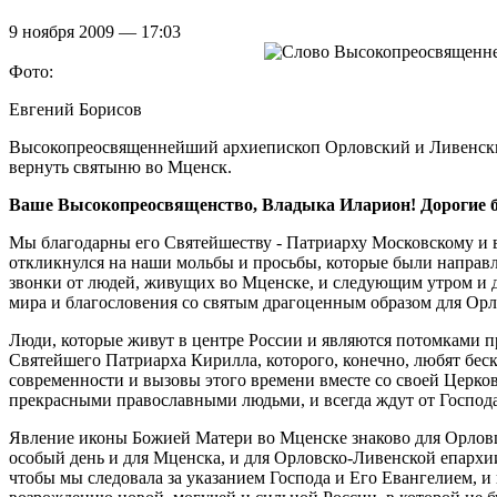
9 ноября 2009 — 17:03
Фото:
Евгений Борисов
Высокопреосвященнейший архиепископ Орловский и Ливенский
вернуть святыню во Мценск.
Ваше Высокопреосвященство, Владыка Иларион! Дорогие б
Мы благодарны его Святейшеству - Патриарху Московскому и в
откликнулся на наши мольбы и просьбы, которые были направле
звонки от людей, живущих во Мценске, и следующим утром и дн
мира и благословения со святым драгоценным образом для Орл
Люди, которые живут в центре России и являются потомками п
Святейшего Патриарха Кирилла, которого, конечно, любят беско
современности и вызовы этого времени вместе со своей Церков
прекрасными православными людьми, и всегда ждут от Господа
Явление иконы Божией Матери во Мценске знаково для Орловщ
особый день и для Мценска, и для Орловско-Ливенской епархии
чтобы мы следовала за указанием Господа и Его Евангелием, и 