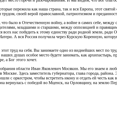
удет место горечи и разочарованиям. И мы видим, что Бог благ
орые пережила как наша страна, так и вся Европа, этот святой 
 трудом, своей верой православной, патриотизмом и преданност
, что было в Отечественную войну, а войне в самих себе, между 
дителями, младшими и старшими, между оппозицией и правящим
я всех нас побудить к этому единству ради родной земли, ради 
атери. А вся Россия получила через Курскую Коренную, котор
этот труд на себя. Вы занимаете одно из виднейших мест по труд
 наших душах особое место будете занимать, как архипастырь, п
, а Бог этого хочет.
 собрания области Иван Яковлевич Мосякин. Мы его знаем и люб
в Москве. Здесь заместитель губернатора, глава города, района.
пришли с оркестром, чтобы встретить икону и отдать ей честь как
 она вернулась с победой во Мценск, на Орловщину, на землю Пе