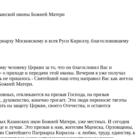
иарху Московскому и всея Руси Кириллу, благословившему
у человеку Церкви за то, что он благословил Вас и
 о приходе и передачи этой иконы. Вечером я уже получал
ть не пришлось - Святейший наш отец направил Вас как ангела
 Божией Матери.
ковных, откликаются на призыв Господа, на призыв
, духовенство, конечно трогает. Эти люди переносят тяготы
ть на защиту Церкви, своего Отечества, и остаются
ых Казанских икон Божией Матери, уже местных. И сегодня
ище и лучше. Это призыв к нам, жителям Мценска, Орловщины,
и Святейшего Патриарха Кирилла - к любви, труду, единству, к