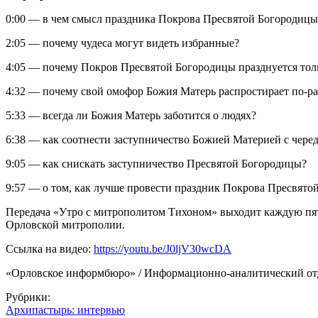
0:00 — в чем смысл праздника Покрова Пресвятой Богородицы
2:05 — почему чудеса могут видеть избранные?
4:05 — почему Покров Пресвятой Богородицы празднуется тол
4:32 — почему свой омофор Божия Матерь распростирает по-р
5:33 — всегда ли Божия Матерь заботится о людях?
6:38 — как соотнести заступничество Божией Материей с черед
9:05 — как снискать заступничество Пресвятой Богородицы?
9:57 — о том, как лучше провести праздник Покрова Пресвят
Передача «Утро с митрополитом Тихоном» выходит каждую пятниц
Орловской митрополии.
Ссылка на видео:
https://youtu.be/J0ljV30wcDA
«Орловское информбюро» / Информационно-аналитический от
Рубрики:
Архипастырь: интервью