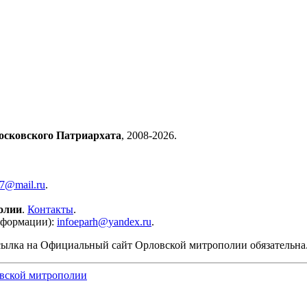
осковского Патриархата
, 2008-2026.
57@mail.ru
.
олии
.
Контакты
.
нформации):
infoeparh@yandex.ru
.
сылка на Официальный сайт Орловской митрополии обязательна
вской митрополии