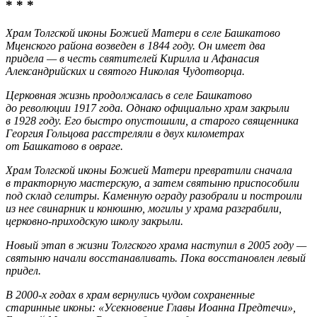
* * *
Храм Толгской иконы Божией Матери в селе Башкатово
Мценского района возведен в 1844 году. Он имеет два
придела — в честь святителей Кирилла и Афанасия
Александрийских и святого Николая Чудотворца.
Церковная жизнь продолжалась в селе Башкатово
до революции 1917 года. Однако официально храм закрыли
в 1928 году. Его быстро опустошили, а старого священника
Георгия Гольцова расстреляли в двух километрах
от Башкатово в овраге.
Храм Толгской иконы Божией Матери превратили сначала
в тракторную мастерскую, а затем святыню приспособили
под склад селитры. Каменную ограду разобрали и построили
из нее свинарник и конюшню, могилы у храма разграбили,
церковно-приходскую школу закрыли.
Новый этап в жизни Толгского храма наступил в 2005 году —
святыню начали восстанавливать. Пока восстановлен левый
придел.
В 2000-х годах в храм вернулись чудом сохраненные
старинные иконы: «Усекновение Главы Иоанна Предтечи»,