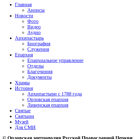
Главная
Анонсы
Новости
Фото
Видео
Аудио
Архипастырь
Биография
Служения
Епархия
Епархиальное управление
Отделы
Благочиния
Документы
Храмы
История
Архипастыри с 1788 года
Орловская епархия
Ливенская епархия
Святые
Святыни
Музей
Для СМИ
© Орловская митрополия Русской Православной Церкви