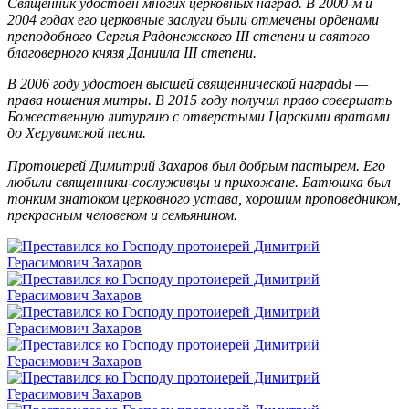
Священник удостоен многих церковных наград. В 2000-м и
2004 годах его церковные заслуги были отмечены орденами
преподобного Сергия Радонежского III степени и святого
благоверного князя Даниила III степени.
В 2006 году удостоен высшей священнической награды —
права ношения митры. В 2015 году получил право совершать
Божественную литургию с отверстыми Царскими вратами
до Херувимской песни.
Протоиерей Димитрий Захаров был добрым пастырем. Его
любили священники-сослуживцы и прихожане. Батюшка был
тонким знатоком церковного устава, хорошим проповедником,
прекрасным человеком и семьянином.