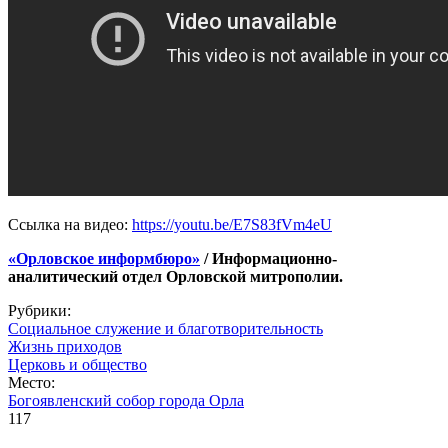
Ссылка на видео:
https://youtu.be/E7S83fVm4eU
«Орловское информбюро»
/ Информационно-
аналитический отдел Орловской митрополии.
Рубрики:
Социальное служение и благотворительность
Жизнь приходов
Церковь и общество
Место:
Богоявленский собор города Орла
117