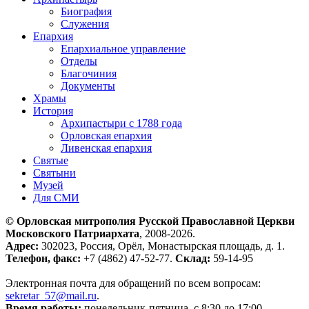
Биография
Служения
Епархия
Епархиальное управление
Отделы
Благочиния
Документы
Храмы
История
Архипастыри с 1788 года
Орловская епархия
Ливенская епархия
Святые
Святыни
Музей
Для СМИ
© Орловская митрополия Русской Православной Церкви
Московского Патриархата
, 2008-2026.
Адрес:
302023, Россия, Орёл, Монастырская площадь, д. 1.
Телефон, факс:
+7 (4862) 47-52-77.
Склад:
59-14-95
Электронная почта для обращений по всем вопросам:
sekretar_57@mail.ru
.
Время работы:
понедельник-пятница, с 8:30 до 17:00.