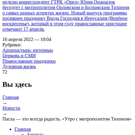
неделю корреспондент ГТРК «Орел» Юлия Опанасюк
беседует с митрополитом Орловским и Болховским Тихоном
о самых разных аспектах жизни. Новый выпуск программы
посвящен празднику Входа Господня в Иерусалим (Вербное
воскресенье), который в этом году православные христиане
отмечают 17 апреля.
16 апреля 2022 — 10:04
Рубрики:
Архипастырь: интервью
Церковь и СМИ
Православные праздники
Духовная жизнь
72
Вы здесь
Главная
→
Новости
→
Пасха — это всегда радость. «Утро с митрополитом Тихоном»
Главная
Анонсы