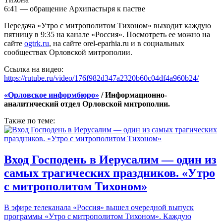
6:41 — обращение Архипастыря к пастве
Передача «Утро с митрополитом Тихоном» выходит каждую
пятницу в 9:35 на канале «Россия». Посмотреть ее можно на
сайте
ogtrk.ru
, на сайте orel-eparhia.ru и в социальных
сообществах Орловской митрополии.
Ссылка на видео:
https://rutube.ru/video/176f982d347a2320b60c04df4a960b24/
«Орловское информбюро»
/ Информационно-
аналитический отдел Орловской митрополии.
Также по теме:
Вход Господень в Иерусалим — один из
самых трагических праздников. «Утро
с митрополитом Тихоном»
В эфире телеканала «Россия» вышел очередной выпуск
программы «Утро с митрополитом Тихоном». Каждую