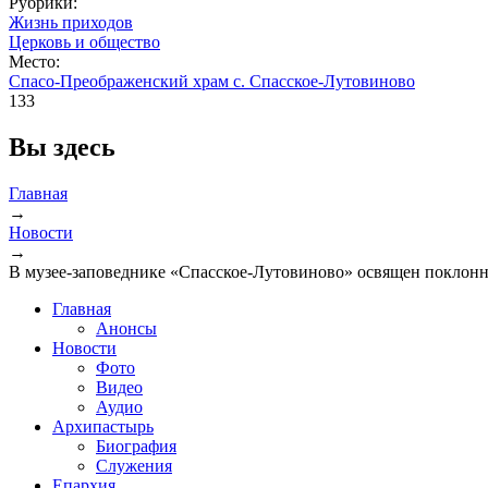
Рубрики:
Жизнь приходов
Церковь и общество
Место:
Спасо-Преображенский храм с. Спасское-Лутовиново
133
Вы здесь
Главная
→
Новости
→
В музее-заповеднике «Спасское-Лутовиново» освящен поклонн
Главная
Анонсы
Новости
Фото
Видео
Аудио
Архипастырь
Биография
Служения
Епархия