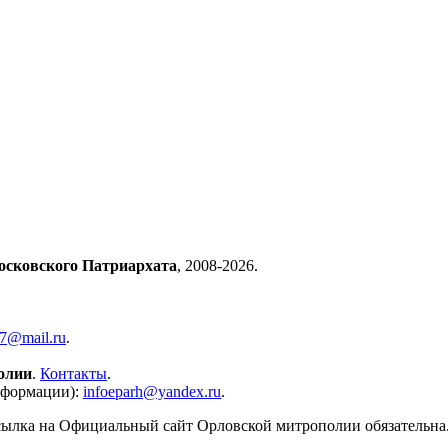
осковского Патриархата
, 2008-2026.
57@mail.ru
.
олии
.
Контакты
.
нформации):
infoeparh@yandex.ru
.
сылка на Официальный сайт Орловской митрополии обязательна