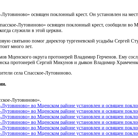
Спасское-Лутовиново» освящен поклонный крест, сообщили во М
когда служили в этой церкви.
овую святыню помог директор тургеневской усадьбы Сергей Сту
тоит много лет.
мов Мценского округа протоиерей Владимир Герченов. Ему сос
нска протоиерей Сергий Микунов и дьякон Владимир Храмченк
ители села Спасское-Лутовиново.
ии.
сское-Лутовиново».