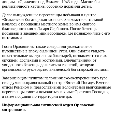
диорама «Сражение под Вяжами. 1943 год». Масштаб и
реалистичность картины особенно поразили детей.
Далее вынужденные переселенцы побывали в центре
«Знаменская богатырская застава». Знакомство с заставой
началось с посещения местного храма во имя святого
благоверного князя Лазаря Сербского. После беженцы
побывали в здешнем мини-зоопарке, где познакомились с его
питомцами.
Гости Орловщины также совершили увлекательное
путешествие в эпоху былинной Руси. Они смогли увидеть
показательные выступления богатырей, познакомиться с их
оружием, доспехами и костюмами. Впечатлениями от
увиденного беженцы делились за трапезой, которую
организовало руководство Знаменской богатырской заставы.
Завершающим пунктом паломническо-экскурсионного тура
стал духовно-православный центр «Вятский Посад». Вместе
отцом Романом и православными волонтерами вынужденные
переселенцы смогли помолиться в храме Сретения Господня,
а затем погуляли по территории центра.
Информационно-аналитический отдел Орловской
митрополии.