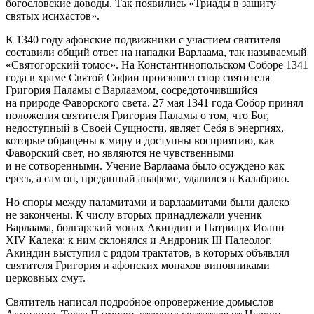
богословские доводы. Так появились «Триады в защиту
святых исихастов».
К 1340 году афонские подвижники с участием святителя
составили общий ответ на нападки Варлаама, так называемый
«Святогорский томос». На Константинопольском Соборе 1341
года в храме Святой Софии произошел спор святителя
Григория Паламы с Варлаамом, сосредоточившийся
на природе Фаворского света. 27 мая 1341 года Собор принял
положения святителя Григория Паламы о том, что Бог,
недоступный в Своей Сущности, являет Себя в энергиях,
которые обращены к миру и доступны восприятию, как
Фаворский свет, но являются не чувственными
и не сотворенными. Учение Варлаама было осуждено как
ересь, а сам он, преданный анафеме, удалился в Калабрию.
Но споры между паламитами и варлаамитами были далеко
не закончены. К числу вторых принадлежали ученик
Варлаама, болгарский монах Акиндин и Патриарх Иоанн
ХIV Калека; к ним склонялся и Андроник III Палеолог.
Акиндин выступил с рядом трактатов, в которых объявлял
святителя Григория и афонских монахов виновниками
церковных смут.
Святитель написал подробное опровержение домыслов