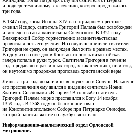
Акиндина. Тогда Патриарх отлучил святителя от Церкви
и подверг темничному заключению, которое продолжалось
три года.
В 1347 году, когда Иоанна ХIV на патриаршем престоле
сменил Исидор, святитель Григорий Палама был освобожден
и возведен в сан архиепископа Солунского. В 1351 году
Влахернский Собор торжественно засвидетельствовал
православность его учения. Но солуняне приняли святителя
Григория не сразу, он вынужден был жить в разных местах.
В одну из его поездок в Константинополь византийская
галера попала в руки турок. Святителя Григория в течение
года продавали в различных городах как пленника, но и тогда
он неутомимо продолжал проповедь христианской веры.
Лишь за три года до кончины вернулся он в Солунь. Накануне
его преставления ему явился в видении святитель Иоанн
Златоуст. Со словами «В горняя! В горняя!» святитель
Григорий Палама мирно преставился к Богу 14 ноября
1359 года. В 1368 году он был канонизован
на Константинопольском Соборе при Патриархе Филофее,
который написал житие и службу святителю.
Информационно-аналитический отдел Орловской
митрополии.