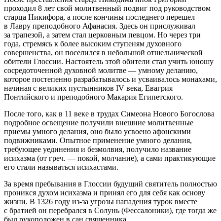
проходил 8 лет свой молитвенный подвиг под руководством
старца Никифора, а после кончины последнего перешел
в Лавру преподобного Афанасия. Здесь он прислуживал
за трапезой, а затем стал церковным певцом. Но через три
года, стремясь к более высоким ступеням духовного
совершенства, он поселился в небольшой отшельнической
обители Глоссии. Настоятель этой обители стал учить юношу
сосредоточенной духовной молитве — умному деланию,
которое постепенно разрабатывалось и усваивалось монахами,
начиная с великих пустынников IV века, Евагрия
Понтийского и преподобного Макария Египетского.
После того, как в 11 веке в трудах Симеона Нового Богослова
подробное освещение получили внешние молитвенные
приемы умного делания, оно было усвоено афонскими
подвижниками. Опытное применение умного делания,
требующее уединения и безмолвия, получило название
исихазма (от греч. — покой, молчание), а сами практикующие
его стали называться исихастами.
За время пребывания в Глоссии будущий святитель полностью
проникся духом исихазма и принял его для себя как основу
жизни. В 1326 году из-за угрозы нападения турок вместе
с братией он перебрался в Солунь (Фессалоники), где тогда же
был рукоположен в сан священника.