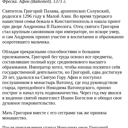
Фреска. Афон (Ватопед). 1371 г.
Святитель Григорий Палама, архиепископ Солунский,
родился в 1296 году в Малой Азии. Во время турецкого
нашествия семья бежала в Константинополь и нашла приют
при дворе Андроника II Палеолога. Отец святого Григория
стал крупным сановником при императоре, но вскоре умер,
и сам Андроник принял участие в воспитании и образовании
осиротевшего мальчика.
Обладая прекрасными способностями и большим
прилежанием, Григорий без труда освоил все предметы,
составлявшие полный курс средневекового высшего
образования. Император хотел, чтобы юноша посвятил себя
государственной деятельности, но Григорий, едва достигнув
20 лет, удалился на Святую Гору Афон и поступил
послушником в монастырь Ватопед, где под руководством
старца, преподобного Никодима Ватопедского, принял
постриг и начал путь подвижничества. Через год ему явился
в видении святой евангелист Иоанн Богослов и обещал свое
духовное покровительство.
Мать Григория вместе с его сестрами так же приняла
монашество.
После преставления старца Никодима инок Григорий