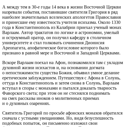
А между тем в 30-е годы 14 века в жизни Восточной Церкви
назревали события, поставившие святителя Григория в ряд
наиболее значительных вселенских апологетов Православия
и принесшие ему известность учителя исихазма. Около 1330
года в Константинополь из Калабрии приехал ученый монах
Варлаам. Автор трактатов по логике и астрономии, умелый
и остроумный оратор, он получил кафедру в столичном
университете и стал толковать сочинения Дионисия
Ареопагита, апофатическое богословие которого было
признано в равной мере и Восточной и Западной Церквами.
Вскоре Варлаам поехал на Афон, познакомился там с укладом
духовной жизни исихастов и, на основании догмата
о непостижимости существа Божия, объявил умное делание
еретическим заблуждением. Путешествуя с Афона в Солунь,
оттуда в Константинополь и затем снова в Солунь, Варлаам
вступал в споры с монахами и пытался доказать тварность
Фаворского света; при этом он не стеснялся поднимать
на смех рассказы иноков о молитвенных приемах
и о духовных озарениях.
Святитель Григорий по просьбе афонских монахов обратился
сначала с устными увещаниями. Но, видя безуспешность
подобных попыток, он письменно изложил свои