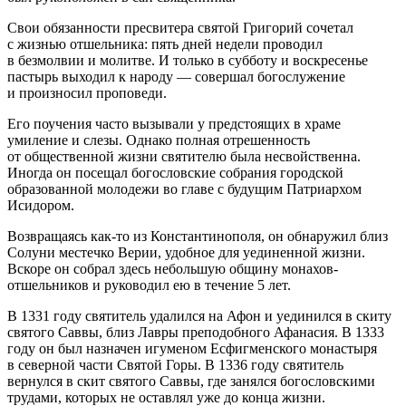
Свои обязанности пресвитера святой Григорий сочетал
с жизнью отшельника: пять дней недели проводил
в безмолвии и молитве. И только в субботу и воскресенье
пастырь выходил к народу — совершал богослужение
и произносил проповеди.
Его поучения часто вызывали у предстоящих в храме
умиление и слезы. Однако полная отрешенность
от общественной жизни святителю была несвойственна.
Иногда он посещал богословские собрания городской
образованной молодежи во главе с будущим Патриархом
Исидором.
Возвращаясь как-то из Константинополя, он обнаружил близ
Солуни местечко Верии, удобное для уединенной жизни.
Вскоре он собрал здесь небольшую общину монахов-
отшельников и руководил ею в течение 5 лет.
В 1331 году святитель удалился на Афон и уединился в скиту
святого Саввы, близ Лавры преподобного Афанасия. В 1333
году он был назначен игуменом Есфигменского монастыря
в северной части Святой Горы. В 1336 году святитель
вернулся в скит святого Саввы, где занялся богословскими
трудами, которых не оставлял уже до конца жизни.