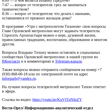
6:09 — о чем молятся Иоанну Предтече?
7:47 — вопрос от телезрителя: грех ли заниматься
травничеством?
8:36 — вопрос от телезрителя: что делать с иконами,
оставшимися от прежних жильцов дома?
В программе «Утро с митрополитом Тихоном» свои вопросы
Главе Орловской митрополии могут задавать телезрители.
Спросить Архипастыря можно о вере, духовной жизни,
православных традициях, воспитании, образовании и многом
другом.
Вопросы Владыке Тихону можно оставлять в социальных
сообществах Орловской митрополии: в нашей группе во
ВКонтакте
и в комментариях в
Telegram-канале
.
Также вопросы можно отправить сообщением на номер +7
(930) 868-00-18 или по электронной почте на адрес
infoeparh@yandex.ru
.
На лучшие вопросы телезрителей митрополит Тихон ответит
в эфире.
Ссылка на видео:
https://youtu.be/KqVlTnNInZY
Вести-Орел/ Информационно-аналитический отдел