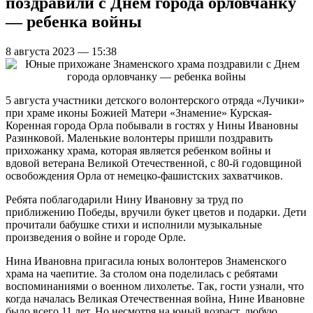
поздравили с Днем города орловчанку
— ребенка войны
8 августа 2023 — 15:38
5 августа участники детского волонтерского отряда «Лучики»
при храме иконы Божией Матери «Знамение» Курская-
Коренная города Орла побывали в гостях у Нины Ивановны
Разинковой. Маленькие волонтеры пришли поздравить
прихожанку храма, которая является ребенком войны и
вдовой ветерана Великой Отечественной, с 80-й годовщиной
освобождения Орла от немецко-фашистских захватчиков.
Ребята поблагодарили Нину Ивановну за труд по
приближению Победы, вручили букет цветов и подарки. Дети
прочитали бабушке стихи и исполнили музыкальные
произведения о войне и городе Орле.
Нина Ивановна пригасила юных волонтеров Знаменского
храма на чаепитие. За столом она поделилась с ребятами
воспоминаниями о военном лихолетье. Так, гости узнали, что
когда началась Великая Отечественная война, Нине Ивановне
было всего 11 лет. Но несмотря на юный возраст, любую