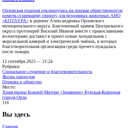
Орловская епархия откликнулась на призыв общественности
помочь сгоревшему приюту для бездомных животных
АНО
«KOTAYPA»
в деревне Александровка Орловского
муниципального округа. Благочинный храмов Центрального
округа протоиерей Василий Иванов вместе с православными
волонтерами доставил в приют новые холодильник с
морозильной камерой и электрический чайник, в которых
благотворительная организация среди прочего нуждалась
после пожара.
12 сентября 2023 — 21:24
Рубрики:
Социальное служение и благотворительность
Жизнь приходов
Церковь и общество
Место:
Храм иконы Божией Матери «Знамение» Курская-Коренная
города Орла
116
Вы здесь
Главная