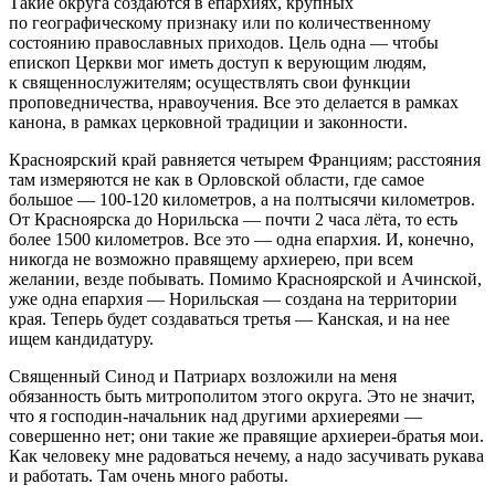
Такие округа создаются в епархиях, крупных
по географическому признаку или по количественному
состоянию православных приходов. Цель одна — чтобы
епископ Церкви мог иметь доступ к верующим людям,
к священнослужителям; осуществлять свои функции
проповедничества, нравоучения. Все это делается в рамках
канона, в рамках церковной традиции и законности.
Красноярский край равняется четырем Франциям; расстояния
там измеряются не как в Орловской области, где самое
большое —
100-120 километров,
а на полтысячи километров.
От Красноярска до Норильска — почти 2 часа лёта, то есть
более 1500 километров. Все это — одна епархия. И, конечно,
никогда не возможно правящему архиерею, при всем
желании, везде побывать. Помимо Красноярской и Ачинской,
уже одна епархия — Норильская — создана на территории
края. Теперь будет создаваться третья — Канская, и на нее
ищем кандидатуру.
Священный Синод и Патриарх возложили на меня
обязанность быть митрополитом этого округа. Это не значит,
что я господин-начальник над другими архиереями —
совершенно нет; они такие же правящие архиереи-братья мои.
Как человеку мне радоваться нечему, а надо засучивать рукава
и работать. Там очень много работы.