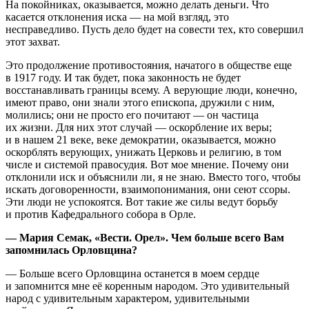
На покойниках, оказывается, можно делать деньги. Что
касается отклонения иска — на мой взгляд, это
несправедливо. Пусть дело будет на совести тех, кто совершил
этот захват.
Это продолжение противостояния, начатого в обществе еще
в 1917 году. И так будет, пока законность не будет
восстанавливать границы всему. А верующие люди, конечно,
имеют право, они знали этого епископа, дружили с ним,
молились; они не просто его почитают — он частица
их жизни. Для них этот случай — оскорбление их веры;
и в нашем 21 веке, веке демократии, оказывается, можно
оскорблять верующих, унижать Церковь и религию, в том
числе и системой правосудия. Вот мое мнение. Почему они
отклонили иск и объяснили ли, я не знаю. Вместо того, чтобы
искать договоренности, взаимопонимания, они сеют ссоры.
Эти люди не успокоятся. Вот такие же силы ведут борьбу
и против Кафедрального собора в Орле.
— Мария Семак, «Вести. Орел». Чем больше всего Вам
запомнилась Орловщина?
— Больше всего Орловщина останется в моем сердце
и запомнится мне её коренным народом. Это удивительный
народ с удивительным характером, удивительными