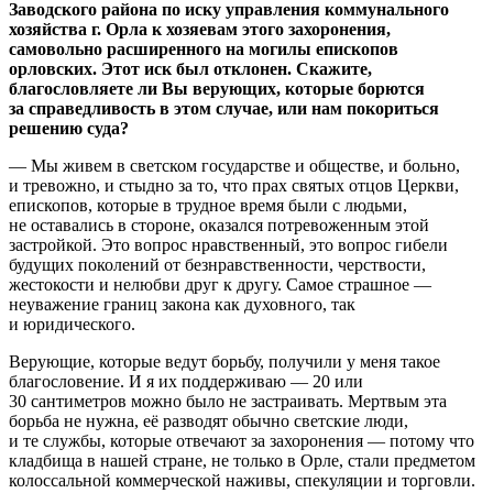
Заводского района по иску управления коммунального
хозяйства г. Орла к хозяевам этого захоронения,
самовольно расширенного на могилы епископов
орловских. Этот иск был отклонен. Скажите,
благословляете ли Вы верующих, которые борются
за справедливость в этом случае, или нам покориться
решению суда?
— Мы живем в светском государстве и обществе, и больно,
и тревожно, и стыдно за то, что прах святых отцов Церкви,
епископов, которые в трудное время были с людьми,
не оставались в стороне, оказался потревоженным этой
застройкой. Это вопрос нравственный, это вопрос гибели
будущих поколений от безнравственности, черствости,
жестокости и нелюбви друг к другу. Самое страшное —
неуважение границ закона как духовного, так
и юридического.
Верующие, которые ведут борьбу, получили у меня такое
благословение. И я их поддерживаю — 20 или
30 сантиметров можно было не застраивать. Мертвым эта
борьба не нужна, её разводят обычно светские люди,
и те службы, которые отвечают за захоронения — потому что
кладбища в нашей стране, не только в Орле, стали предметом
колоссальной коммерческой наживы, спекуляции и торговли.