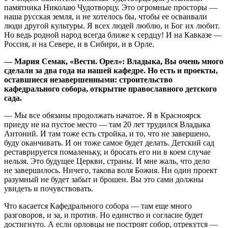
памятника Николаю Чудотворцу. Это огромные просторы —
наша русская земля, и не хотелось бы, чтобы ее осваивали
люди другой культуры. Я всех людей люблю, и Бог их любит.
Но ведь родной народ всегда ближе к сердцу! И на Кавказе —
Россия, и на Севере, и в Сибири, и в Орле.
— Мария Семак, «Вести. Орел»: Владыка, Вы очень много
сделали за два года на нашей кафедре. Но есть и проекты,
оставшиеся незавершенными: строительство
кафедрального собора, открытие православного детского
сада.
— Мы все обязаны продолжать начатое. Я в Красноярск
приеду не на пустое место — там 20 лет трудился Владыка
Антоний. И там тоже есть стройка, и то, что не завершено,
буду оканчивать. И он тоже самое будет делать. Детский сад
реставрируется помаленьку, и бросать его ни в коем случае
нельзя. Это будущее Церкви, страны. И мне жаль, что дело
не завершилось. Ничего, такова воля Божия. Ни один проект
разумный не будет забыт и брошен. Вы это сами должны
увидеть и почувствовать.
Что касается Кафедрального собора — там еще много
разговоров, и за, и против. Но единство и согласие будет
достигнуто. А если орловцы не построят собор, отрекутся —