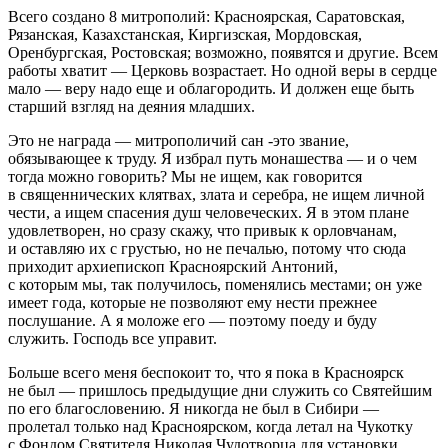
Всего создано 8 митрополий: Красноярская, Саратовская,
Рязанская, Казахстанская, Киргизская, Мордовская,
Оренбургская, Ростовская; возможно, появятся и другие. Всем
работы хватит — Церковь возрастает. Но одной веры в сердце
мало — веру надо еще и облагородить. И должен еще быть
старший взгляд на деяния младших.
Это не награда — митрополичий сан -это звание,
обязывающее к труду. Я избрал путь монашества — и о чем
тогда можно говорить? Мы не ищем, как говорится
в священнических клятвах, злата и серебра, не ищем личной
чести, а ищем спасения душ человеческих. Я в этом плане
удовлетворен, но сразу скажу, что привык к орловчанам,
и оставляю их с грустью, но не печалью, потому что сюда
приходит архиепископ Красноярский Антоний,
с которым мы, так получилось, поменялись местами; он уже
имеет года, которые не позволяют ему нести прежнее
послушание. А я моложе его — поэтому поеду и буду
служить. Господь все управит.
Больше всего меня беспокоит то, что я пока в Красноярск
не был — пришлось предыдущие дни служить со Святейшим
по его благословению. Я никогда не был в Сибири —
пролетал только над Красноярском, когда летал на Чукотку
с Фондом Святителя Николая Чудотворца для установки