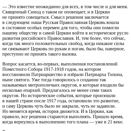
— Это известие неожиданно для всех, в том числе и для меня.
Священный Синод о таком не оповещает, и в Церкви
не принято совещаться. Смысл решения заключается
в следующем: наша Русская Православная Церковь вошла
в состояние особых перемен для того, чтобы они помогли
нашему обществу и самой Церкви войти в историческое русло
развития российского Православия. И, тем более, что сейчас,
когда так много положительных свобод, когда никакие силы
не связывают Церковь по рукам и ногам, было бы, наверное,
преступно не принять такого вызова.
Вопрос касается, во-первых, выполнения постановлений
Поместного Собора
1917-1918 годов,
на котором
восстановили Патриаршество и избрали Патриарха Тихона,
ныне святого. Уже тогда говорилось о создании так
называемых митрополичьих округов, в которые входили бы
несколько епархий. Предлагалось не менее семи таких
округов. Но исторические события, которые произошли
в нашей стране после 1917 года, остановили это развитие,
и саму Церковь чуть было не закрыли, чуть не задавили.
Но меняется время, история движется. И в Церкви, как
правило, все решения стараются выполнять. Пришло время,
когда вернулись к выполнению того плана — уже в 21 веке.