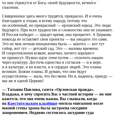
то они отрекутся от Бога, своей будущности, вечного
спасения.
Священники здесь много трудятся, прекрасно. И я очень
благодарен и отцам, и всему народу, потому что
он особенный, но прекрасный — орловский народ. Это люди
будущего. При всех трудностях и сложностях они не унывают.
И Россия победит — придет время, она процветет. А Церковь
никогда не оставляет свои проекты — вы увидите это сами.
Это не моя личная инициатива была — захотел — вот тут
собор, вот тут — детский сад. Это — вызовы времени.
И сопротивления всякие, конечно, ничего хорошего
не принесут. Нужно идти этим путем — сплотить нацию
через культуру. Достичь единства и согласия — и в вере,
и в культуре, и во власти, и в сердцах людей. Это планы
великие, Божии планы. И думаю, что они будут
осуществлены — жаль, что без меня. Но я, надеюсь, приеду —
мы же в одной Церкви!
— Татьяна Павлова, газета «Орловская правда».
Владыка, я хочу спросить Вас о частной истории — но мне
кажется, что она очень важна. Вы слышали, когда
на
Крестительском кладбище
могила епископов возле
южной стены храма была застроена соседним
захоронением. Недавно состоялось заседание суда